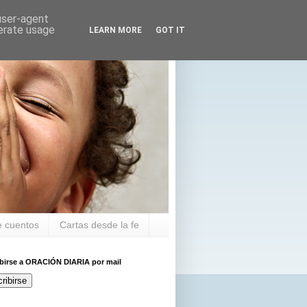
 user-agent
nerate usage
LEARN MORE
GOT IT
 cuentos
Cartas desde la fe
ibirse a ORACIÓN DIARIA por mail
ribirse