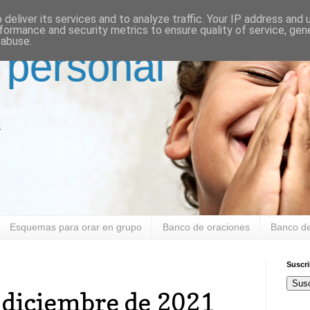
deliver its services and to analyze traffic. Your IP address and
formance and security metrics to ensure quality of service, ge
 abuse.
 personal
a
Esquemas para orar en grupo
Banco de oraciones
Banco de
Suscr
Susc
 diciembre de 2021