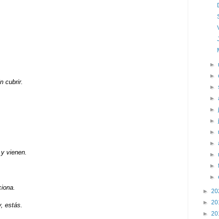
►
►
n cubrir.
►
►
►
►
►
►
 y vienen.
►
►
►
ciona.
►
20
►
20
, estás.
►
20