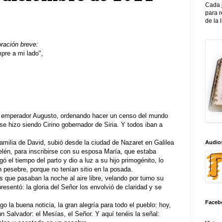
Cada 
para 
de la 
oración breve:
re a mi lado",
el emperador Augusto, ordenando hacer un censo del mundo
se hizo siendo Cirino gobernador de Siria. Y todos iban a
amilia de David, subió desde la ciudad de Nazaret en Galilea
Audios
elén, para inscribirse con su esposa María, que estaba
gó el tiempo del parto y dio a luz a su hijo primogénito, lo
 pesebre, porque no tenían sitio en la posada.
 que pasaban la noche al aire libre, velando por turno su
resentó: la gloria del Señor los envolvió de claridad y se
Faceb
go la buena noticia, la gran alegría para todo el pueblo: hoy,
n Salvador: el Mesías, el Señor. Y aquí tenéis la señal: