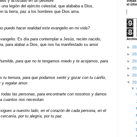
ales y acostado en un pesebre.
Vistas
el últ
 una legión del ejército celestial, que alababa a Dios,
 en la tierra, paz a los hombres que Dios ama.
9
 puedo hacer realidad este evangelio en mi vida?
8
vangelio. Es día para contemplar a Jesús, recién nacido,
Archiv
ura, para alabar a Dios, que nos ha manifestado su amor
►
20
►
20
 humilde, para que no te tengamos miedo y te acojamos, para
►
20
►
20
►
20
s tu ternura, para que podamos sentir y gozar con tu cariño,
▼
20
 y regalar amor.
▼
 todas las personas, para encontrarte con nosotros y darnos
 a cuantos nos necesitan.
sigues a nuestro lado, en el corazón de cada persona, en el
ercanía, por tu alegría, por tu paz.