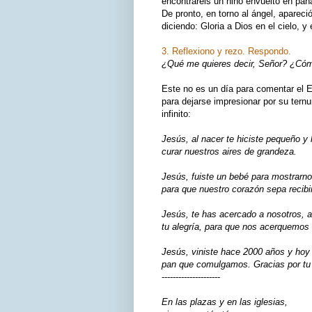
encontraréis un niño envuelto en pañ
De pronto, en torno al ángel, apareció
diciendo: Gloria a Dios en el cielo, y
3. Reflexiono y rezo. Respondo.
¿Qué me quieres decir, Señor? ¿Cómo
Este no es un día para comentar el E
para dejarse impresionar por su tern
infinito:
Jesús, al nacer te hiciste pequeño y
curar nuestros aires de grandeza.
Jesús, fuiste un bebé para mostrarno
para que nuestro corazón sepa recibir
Jesús, te has acercado a nosotros, a
tu alegría, para que nos acerquemos
Jesús, viniste hace 2000 años y hoy 
pan que comulgamos. Gracias por tu c
---------------------
En las plazas y en las iglesias,