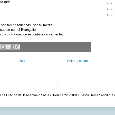
ama más.
►
20
►
20
►
20
por sus enseñanzas, por su fuerza...
uerdo con el Evangelio
ro u otra oración espontánea o ya hecha.
Inicio
Entrada antigua
b de Oración de Jose Antonio Satue c/ Perena 22 22001 Huesca. Tema Sencillo. C