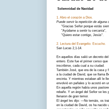
Solemnidad de Navidad
1. Abro el corazón a Dios.
Puede servir la repetición de alguna 
"Gracias Señor porque estás siemp
"Ayúdame a sentir tu cercanía",
"Quiero estar contigo, Jesús".
2. Lectura del Evangelio. Escucho.
San Lucas 2,1-14.
En aquellos días salió un decreto d
entero. Este fue el primer censo que 
inscribirse, cada cual a su ciudad.
También José, que era de la casa y f
a la ciudad de David, que se llama B
encinta. Y mientras estaban allí le lle
envolvió en pañales y lo acostó en un
En aquella región había unos pastores
rebaño. Y un ángel del Señor se les p
llenaron de gran temor.
El ángel les dijo: —No temáis, os trai
en la ciudad de David, os ha nacido u