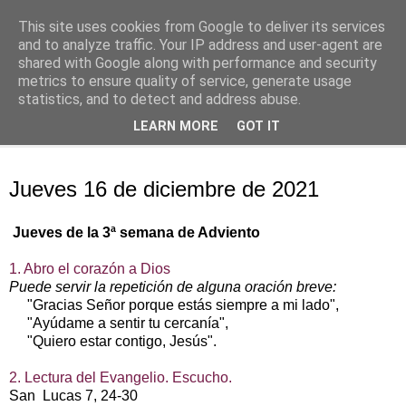
This site uses cookies from Google to deliver its services
Oración personal
and to analyze traffic. Your IP address and user-agent are
shared with Google along with performance and security
metrics to ensure quality of service, generate usage
con el Evangelio de cada día
statistics, and to detect and address abuse.
LEARN MORE
GOT IT
▼
jueves, 16 de diciembre de 2021
Jueves 16 de diciembre de 2021
Jueves de la 3ª semana de Adviento
1. Abro el corazón a Dios
Puede servir la repetición de alguna oración breve:
"Gracias Señor porque estás siempre a mi lado",
"Ayúdame a sentir tu cercanía",
"Quiero estar contigo, Jesús".
2. Lectura del Evangelio. Escucho.
San Lucas 7, 24‑30