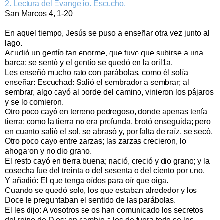
2. Lectura del Evangelio. Escucho.
San Marcos 4, 1-20
En aquel tiempo, Jesús se puso a enseñar otra vez junto al
lago.
Acudió un gentío tan enorme, que tuvo que subirse a una
barca; se sentó y el gentío se quedó en la oril1a.
Les enseñó mucho rato con parábolas, como él solía
enseñar: Escuchad: Salió el sembrador a sembrar; al
sembrar, algo cayó al borde del camino, vinieron los pájaros
y se lo comieron.
Otro poco cayó en terreno pedregoso, donde apenas tenía
tierra; como la tierra no era profunda, brotó enseguida; pero
en cuanto salió el sol, se abrasó y, por falta de raíz, se secó.
Otro poco cayó entre zarzas; las zarzas crecieron, lo
ahogaron y no dio grano.
El resto cayó en tierra buena; nació, creció y dio grano; y la
cosecha fue del treinta o del sesenta o del ciento por uno.
Y añadió: El que tenga oídos para oír que oiga.
Cuando se quedó solo, los que estaban alrededor y los
Doce le preguntaban el sentido de las parábolas.
El les dijo: A vosotros se os han comunicado los secretos
del reino de Dios; en cambio a los de fuera todo se les