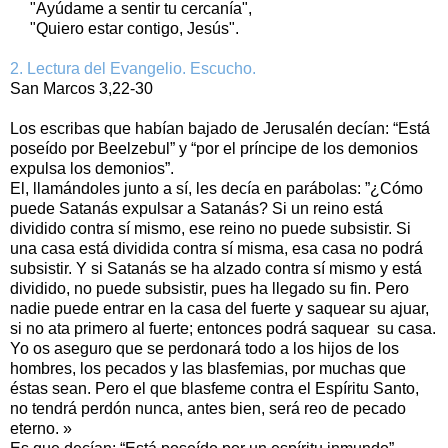
"Ayúdame a sentir tu cercanía",
"Quiero estar contigo, Jesús".
2. Lectura del Evangelio. Escucho.
San Marcos 3,22-30
Los escribas que habían bajado de Jerusalén decían: “Está
poseído por Beelzebul” y “por el príncipe de los demonios
expulsa los demonios”.
El, llamándoles junto a sí, les decía en parábolas: ”¿Cómo
puede Satanás expulsar a Satanás? Si un reino está
dividido contra sí mismo, ese reino no puede subsistir. Si
una casa está dividida contra sí misma, esa casa no podrá
subsistir. Y si Satanás se ha alzado contra sí mismo y está
dividido, no puede subsistir, pues ha llegado su fin. Pero
nadie puede entrar en la casa del fuerte y saquear su ajuar,
si no ata primero al fuerte; entonces podrá saquear su casa.
Yo os aseguro que se perdonará todo a los hijos de los
hombres, los pecados y las blasfemias, por muchas que
éstas sean. Pero el que blasfeme contra el Espíritu Santo,
no tendrá perdón nunca, antes bien, será reo de pecado
eterno. »