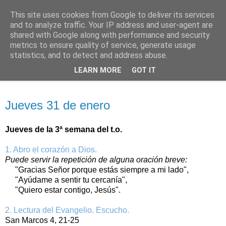
This site uses cookies from Google to deliver its services
Oración personal
and to analyze traffic. Your IP address and user-agent are
shared with Google along with performance and security
metrics to ensure quality of service, generate usage
con el Evangelio de cada día
statistics, and to detect and address abuse.
LEARN MORE
GOT IT
▼
jueves, 31 de enero de 2019
Jueves 31 de enero
Jueves de la 3ª semana del t.o.
1. Abro el corazón a Dios.
Puede servir la repetición de alguna oración breve:
"Gracias Señor porque estás siempre a mi lado",
"Ayúdame a sentir tu cercanía",
"Quiero estar contigo, Jesús".
2. Lectura del Evangelio. Escucho.
San Marcos 4, 21-25