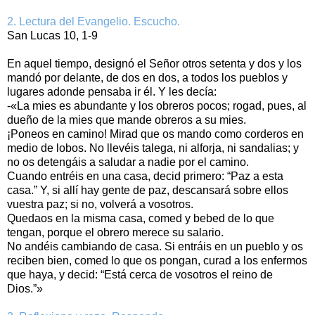
2. Lectura del Evangelio. Escucho.
San Lucas 10, 1-9
En aquel tiempo, designó el Señor otros setenta y dos y los
mandó por delante, de dos en dos, a todos los pueblos y
lugares adonde pensaba ir él. Y les decía:
-«La mies es abundante y los obreros pocos; rogad, pues, al
dueño de la mies que mande obreros a su mies.
¡Poneos en camino! Mirad que os mando como corderos en
medio de lobos. No llevéis talega, ni alforja, ni sandalias; y
no os detengáis a saludar a nadie por el camino.
Cuando entréis en una casa, decid primero: “Paz a esta
casa.” Y, si allí hay gente de paz, descansará sobre ellos
vuestra paz; si no, volverá a vosotros.
Quedaos en la misma casa, comed y bebed de lo que
tengan, porque el obrero merece su salario.
No andéis cambiando de casa. Si entráis en un pueblo y os
reciben bien, comed lo que os pongan, curad a los enfermos
que haya, y decid: “Está cerca de vosotros el reino de
Dios.”»