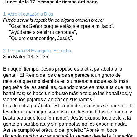
Lunes de la 17ª semana de tiempo ordinario
1. Abro el corazón a Dios.
Puede servir la repetición de alguna oración breve:
"Gracias Señor porque estás siempre a mi lado",
"Ayúdame a sentir tu cercanía",
"Quiero estar contigo, Jesús".
2. Lectura del Evangelio. Escucho.
San Mateo 13, 31-35
En aquel tiempo, Jesús propuso esta otra parábola a la
gente: "El Reino de los cielos se parece a un grano de
mostaza que uno siembra en su huerta; aunque es la más
pequeña de las semillas, cuando crece es más alta que las
hortalizas; se hace un arbusto más alto que las hortalizas, y
vienen los pájaros a anidar en sus ramas".
Les dijo otra parábola: "El Reino de los cielos se parece a la
levadura; una mujer la amasa con tres medidas de harina, y
basta para que todo fermente". Jesús expuso todo esto a la
gente en parábolas, y sin parábolas no les exponía nada.
Así se cumplió el oráculo del profeta: "Abriré mi boca
diciendo parábolas; anunciaré lo secreto desde la fundación