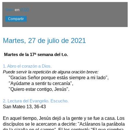
Satu
en
0:00
Compartir
martes, 27 de julio de 2021
Martes, 27 de julio de 2021
Martes de la 17ª semana del t.o.
1. Abro el corazón a Dios.
Puede servir la repetición de alguna oración breve:
"Gracias Señor porque estás siempre a mi lado",
"Ayúdame a sentir tu cercanía",
"Quiero estar contigo, Jesús".
2. Lectura del Evangelio. Escucho.
San Mateo 13, 36-43
En aquel tiempo, Jesús dejó a la gente y se fue a casa. Los
discípulos se le acercaron a decirle: "Acláranos la parábola
de la cizaña en el campo". El les contestó: "El que siembra