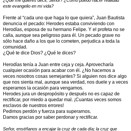
¿Qué me quieres decir, Señor? ¿Cómo puedo hacer realidad
este evangelio en mi vida?
Frente al “cada uno que haga lo que quiera”, Juan Bautista
denuncia el pecado: Herodes estaba conviviendo con
Herodías, esposa de su hermano Felipe. Y el profeta no se
calla, aunque sea peligroso para él. Un pecado grave no
sólo hace daño a los que lo cometen, perjudica a toda la
comunidad.
¿Qué te dice Dios? ¿Qué le dices?
Herodías tenía a Juan entre ceja y ceja. Aprovecharía
cualquier ocasión para acabar con él. ¿No hacemos a
veces nosotros cosas semejantes? Si alguien nos dice algo
que nos sienta mal, aunque sea verdad, nos duele y a veces
esperamos la ocasión para vengarnos.
Herodes jura un despropósito y después no es capaz de
rectificar, por miedo a quedar mal. ¡Cuantas veces somos
esclavos de nuestros errores!
Pedimos perdón y fuerza para superarnos.
Damos gracias por saber perdonar y rectificar.
Señor, enséñanos a encajar la cruz de cada día; la cruz que