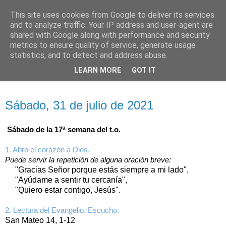
This site uses cookies from Google to deliver its services
Oración personal
and to analyze traffic. Your IP address and user-agent are
shared with Google along with performance and security
metrics to ensure quality of service, generate usage
con el Evangelio de cada día
statistics, and to detect and address abuse.
LEARN MORE
GOT IT
▼
sábado, 31 de julio de 2021
Sábado, 31 de julio de 2021
Sábado de la 17ª semana del t.o.
1. Abro el corazón a Dios.
Puede servir la repetición de alguna oración breve:
"Gracias Señor porque estás siempre a mi lado",
"Ayúdame a sentir tu cercanía",
"Quiero estar contigo, Jesús".
2. Lectura del Evangelio. Escucho.
San Mateo 14, 1-12