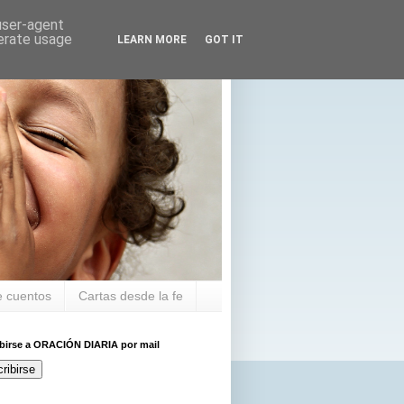
 user-agent
nerate usage
LEARN MORE
GOT IT
 cuentos
Cartas desde la fe
ibirse a ORACIÓN DIARIA por mail
ribirse