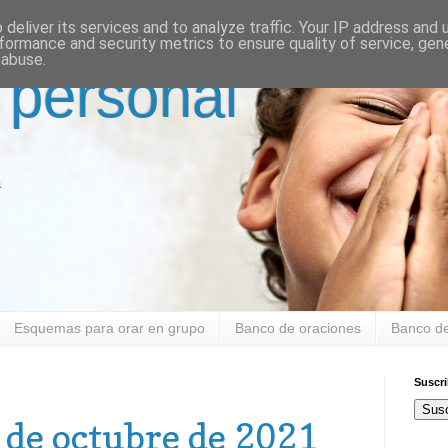
deliver its services and to analyze traffic. Your IP address and
formance and security metrics to ensure quality of service, ge
 abuse.
 personal
a
Esquemas para orar en grupo
Banco de oraciones
Banco de
Suscr
Susc
de octubre de 2021