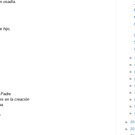
n osadía.
 hijo,
►
►
►
►
►
►
l Padre
es en la creación
►
na
►
;
►
r
►
20
►
20