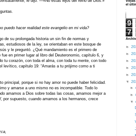
ensatamente, le dijo: —«No estás lejos del reino de Dios.»
Vistas
el últ
eguntas.
9
 puedo hacer realidad este evangelio en mi vida?
7
go de su prolongada historia un sin fin de normas y
Archiv
s, estudiosos de la ley, se orientaban en este bosque de
►
20
esús y le preguntó. ¿Qué mandamiento es el primero de
►
20
fue en primer lugar al libro del Deuteronomio, capítulo 6, y
do tu corazón, con toda el alma, con toda tu mente, con todo
►
20
l levítico, capítulo 19: “Amarás a tu prójimo como a ti
►
20
►
20
▼
20
 principal, porque si no hay amor no puede haber felicidad.
►
jimo y amarse a uno mismo no es incompatible. Todo lo
cuando amamos a Dios sobre todas las cosas, amamos mejor a
►
Y, por supuesto, cuando amamos a los hermanos, crece
▼
,
zca,