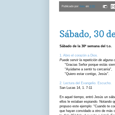
Publicado por
Satu
en
0:00
sábado, 30 de octubre de 2021
Sábado, 30 d
Sábado de la 30ª semana del t.o.
1. Abro el corazón a Dios.
Puede servir la repetición de alguna 
"Gracias Señor porque estás siemp
"Ayúdame a sentir tu cercanía",
"Quiero estar contigo, Jesús".
2. Lectura del Evangelio. Escucho.
San Lucas 14, 1. 7-11
En aquel tiempo, entró Jesús un sába
ellos le estaban espiando. Notando q
propuso este ejemplo: "Cuando te con
que hayan convidado a otro de más cat