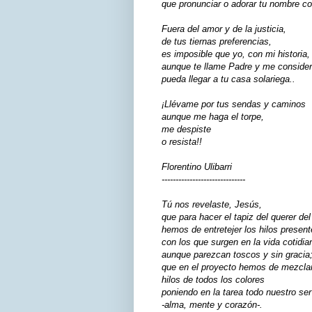
que pronunciar o adorar tu nombre co
Fuera del amor y de la justicia,
de tus tiernas preferencias,
es imposible que yo, con mi historia,
aunque te llame Padre y me considere
pueda llegar a tu casa solariega..
¡Llévame por tus sendas y caminos
aunque me haga el torpe,
me despiste
o resista!!
Florentino Ulibarri
------------------------------
Tú nos revelaste, Jesús,
que para hacer el tapiz del querer de
hemos de entretejer los hilos present
con los que surgen en la vida cotidia
aunque parezcan toscos y sin gracia
que en el proyecto hemos de mezcla
hilos de todos los colores
poniendo en la tarea todo nuestro ser
-alma, mente y corazón-.