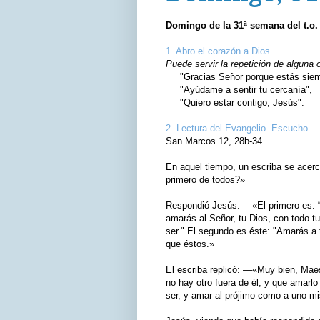
Domingo de la 31ª semana del t.o.
1. Abro el corazón a Dios.
Puede servir la repetición de alguna 
"Gracias Señor porque estás siemp
"Ayúdame a sentir tu cercanía",
"Quiero estar contigo, Jesús".
2. Lectura del Evangelio. Escucho.
San Marcos 12, 28b‑34
En aquel tiempo, un escriba se ace
primero de todos?»
Respondió Jesús: —«El primero es: “E
amarás al Señor, tu Dios, con todo t
ser." El segundo es éste: "Amarás a
que éstos.»
El escriba replicó: —«Muy bien, Maes
no hay otro fuera de él; y que amarlo
ser, y amar al prójimo como a uno mi