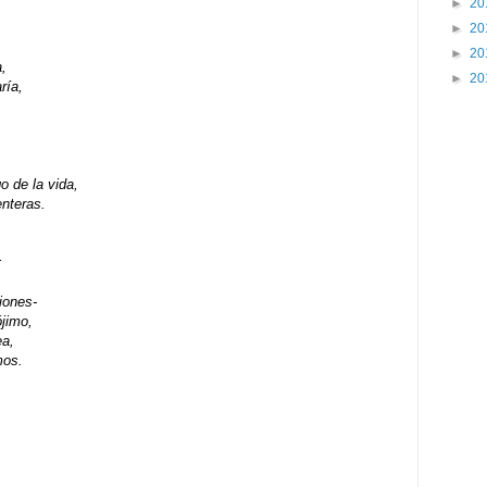
►
20
►
20
►
20
,
►
20
ría,
o de la vida,
enteras.
;
iones-
ójimo,
ea,
mos.