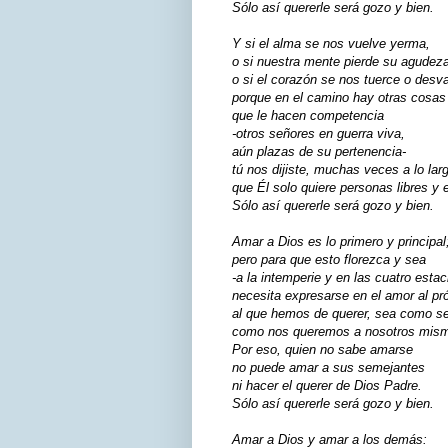
Sólo así quererle será gozo y bien.
Y si el alma se nos vuelve yerma,
o si nuestra mente pierde su agudeza
o si el corazón se nos tuerce o desva
porque en el camino hay otras cosas
que le hacen competencia
-otros señores en guerra viva,
aún plazas de su pertenencia-
tú nos dijiste, muchas veces a lo larg
que Él solo quiere personas libres y 
Sólo así quererle será gozo y bien.
Amar a Dios es lo primero y principal
pero para que esto florezca y sea
-a la intemperie y en las cuatro estac
necesita expresarse en el amor al pr
al que hemos de querer, sea como s
como nos queremos a nosotros mis
Por eso, quien no sabe amarse
no puede amar a sus semejantes
ni hacer el querer de Dios Padre.
Sólo así quererle será gozo y bien.
Amar a Dios y amar a los demás: