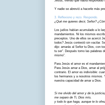
Jesús, viendo que había respondido s
Y nadie se abrevió a hacerle más pr
3. Reflexiono y rezo. Respondo.
¿Qué me quieres decir, Señor? ¿Cómo
Los judíos habían acumulado a lo lar
mandamientos. Ni los mismos escriba
preceptos. Uno de ellos se acercó J
todos? Jesús contestó sin vacilar. Se 
dijo: amarás al Señor tu Dios, con to
tu ser”. Después tomo las palabras de
mismo”.
Para Jesús el amor es el mandamiento
Para Jesús amar a Dios, amar al pró
contrario. El amor es indivisible: 
los hermanos y a nosotros mismos. 
nuestra capacidad de amar a Dios.
Si me olvido del amor y de la justicia
me separo de Ti, Dios mío,
y todo lo que haga, aunque te lo ofre