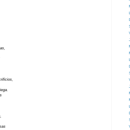
,
ias,
ificios,
iega.
s
,
sas