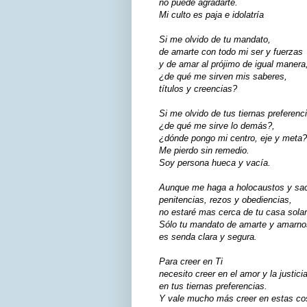
no puede agradarte.
Mi culto es paja e idolatría
Si me olvido de tu mandato,
de amarte con todo mi ser y fuerzas
y de amar al prójimo de igual manera
¿de qué me sirven mis saberes,
títulos y creencias?
Si me olvido de tus tiernas preferenc
¿de qué me sirve lo demás?,
¿dónde pongo mi centro, eje y meta?
Me pierdo sin remedio.
Soy persona hueca y vacía.
Aunque me haga a holocaustos y sacr
penitencias, rezos y obediencias,
no estaré mas cerca de tu casa solar
Sólo tu mandato de amarte y amarno
es senda clara y segura.
Para creer en Ti
necesito creer en el amor y la justicia
en tus tiernas preferencias.
Y vale mucho más creer en estas co