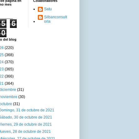
 de página en
Colaboradores
imo mes
Satu
Silbanconsult
5
6
oria
0
o del blog
26
(220)
25
(368)
24
(370)
23
(365)
22
(366)
21
(364)
diciembre
(31)
noviembre
(30)
octubre
(31)
Domingo, 31 de octubre de 2021
Sábado, 30 de octubre de 2021
Viernes, 29 de octubre de 2021
Jueves, 28 de octubre de 2021
Miércoles, 27 de octubre de 2021