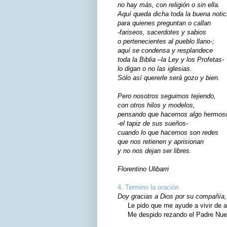
no hay más, con religión o sin ella.
Aquí queda dicha toda la buena notic
para quienes preguntan o callan
-fariseos, sacerdotes y sabios
o pertenecientes al pueblo llano-;
aquí se condensa y resplandece
toda la Biblia –la Ley y los Profetas-
lo digan o no las iglesias.
Sólo así quererle será gozo y bien.
Pero nosotros seguimos tejiendo,
con otros hilos y modelos,
pensando que hacemos algo hermos
-el tapiz de sus sueños-
cuando lo que hacemos son redes
que nos retienen y aprisionan
y no nos dejan ser libres.
Florentino Ulibarri
4. Termino la oración
Doy gracias a Dios por su compañía, 
Le pido que me ayude a vivir de ac
Me despido rezando el Padre Nuest