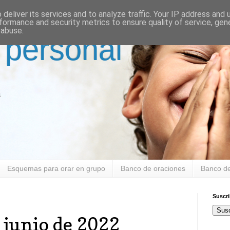
deliver its services and to analyze traffic. Your IP address and
formance and security metrics to ensure quality of service, ge
 abuse.
 personal
a
Esquemas para orar en grupo
Banco de oraciones
Banco de
Suscr
Susc
e junio de 2022