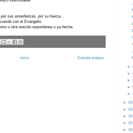
razo interminable.
por sus enseñanzas, por su fuerza...
uerdo con el Evangelio
ro u otra oración espontánea o ya hecha.
Inicio
Entrada antigua
►
►
►
►
►
►
20
►
20
►
20
►
20
►
20