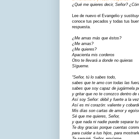
¿Qué me quieres decir, Señor? ¿Cómo
Lee de nuevo el Evangelio y sustituy
conoce tus pecados y todas tus buena
respuesta.
¿Me amas más que éstos?
¿Me amas?
¿Me quieres?
Apacienta mis corderos
Otro te llevará a donde no quieras
Sígueme.
“Señor, tú lo sabes todo,
sabes que te amo con todas las fuer
sabes que soy capaz de jugármela po
y gritar que no te conozco dentro de 
Así soy Señor: débil y fuerte a la vez
Así es mi corazón: valiente y cobard
Mis días son cartas de amor y egoís
Sé que me quieres, Señor,
y que nada ni nadie puede separar t
Te doy gracias porque cuentas conm
para cuidar a tus hijos, para mostrarl
Te seguiré, Señor, envíame,