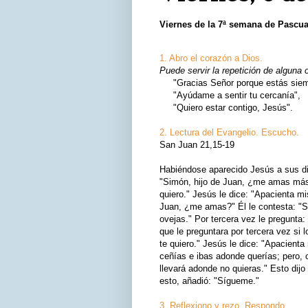
Viernes de la 7ª semana de Pascu
1. Abro el corazón a Dios.
Puede servir la repetición de alguna 
"Gracias Señor porque estás siemp
"Ayúdame a sentir tu cercanía",
"Quiero estar contigo, Jesús".
2. Lectura del Evangelio. Escucho.
San Juan 21,15-19
Habiéndose aparecido Jesús a sus di
"Simón, hijo de Juan, ¿me amas más 
quiero." Jesús le dice: "Apacienta m
Juan, ¿me amas?" Él le contesta: "Sí
ovejas." Por tercera vez le pregunta
que le preguntara por tercera vez si 
te quiero." Jesús le dice: "Apacient
ceñías e ibas adonde querías; pero, 
llevará adonde no quieras." Esto dijo
esto, añadió: "Sígueme."
3. Reflexiono y rezo. Respondo.