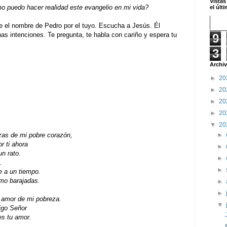
Vistas
 puedo hacer realidad este evangelio en mi vida?
el últ
e el nombre de Pedro por el tuyo. Escucha a Jesús. Él
s intenciones. Te pregunta, te habla con cariño y espera tu
9
3
Archiv
►
20
►
20
►
20
►
20
▼
20
►
zas de mi pobre corazón,
r ti ahora
►
un rato.
►
.
►
e a un tiempo.
mo barajadas.
►
►
u amor de mi pobreza.
▼
igo Señor
es tu amor.