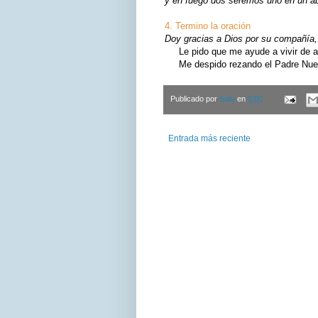
y en fuego dos seremos uno en un ab
4. Termino la oración
Doy gracias a Dios por su compañía, 
Le pido que me ayude a vivir de ac
Me despido rezando el Padre Nuest
Publicado por
Satu
en
0:00
Entrada más reciente