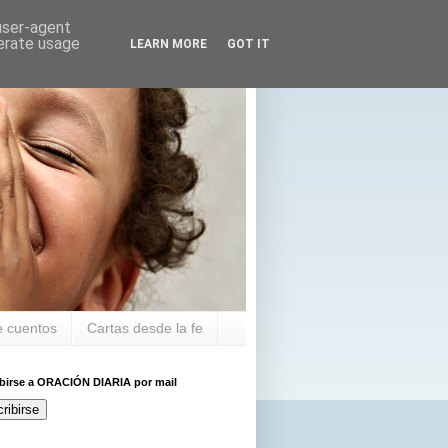
 user-agent
nerate usage
LEARN MORE
GOT IT
 cuentos
Cartas desde la fe
ibirse a ORACIÓN DIARIA por mail
ribirse