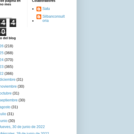
 de página en
Colaboradores
imo mes
Satu
Silbanconsult
4
4
oria
0
o del blog
26
(218)
25
(368)
24
(370)
23
(365)
22
(366)
diciembre
(31)
noviembre
(30)
octubre
(31)
septiembre
(30)
agosto
(31)
julio
(31)
junio
(30)
Jueves, 30 de junio de 2022
Miércoles, 29 de junio de 2022