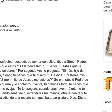
Cada 
para 
a
de la 
oración breve:
re a mi lado",
scípulos, después de comer con ellos, dice a Simón Pedro:
que éstos?" Él le contestó: "Sí, Señor, tú sabes que te
is corderos." Por segunda vez le pregunta: "Simón, hijo de
Audios
, Señor, tú sabes que te quiero." Él le dice: "Pastorea mis
: "Simón, hijo de Juan, ¿me quieres?" Se entristeció Pedro de
lo quería y le contestó: "Señor, tú conoces todo, tú sabes que
a mis ovejas. Te lo aseguro: cuando eras joven, tú mismo te
cuando seas viejo, extenderás las manos, otro te ceñirá y te
 aludiendo a la muerte con que iba a dar gloria a Dios. Dicho
Faceb