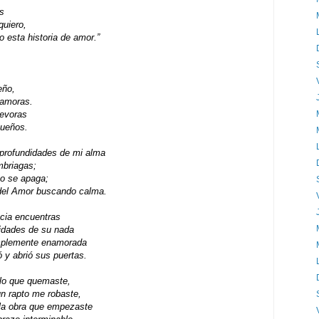
s
uiero,
ntigo esta historia de amor.”
eño,
namoras.
evoras
sueños.
 profundidades de mi alma
mbriagas;
o se apaga;
 del Amor buscando calma.
ncia encuentras
didades de su nada
implemente enamorada
 y abrió sus puertas.
 lo que quemaste,
n rapto me robaste,
 la obra que empezaste