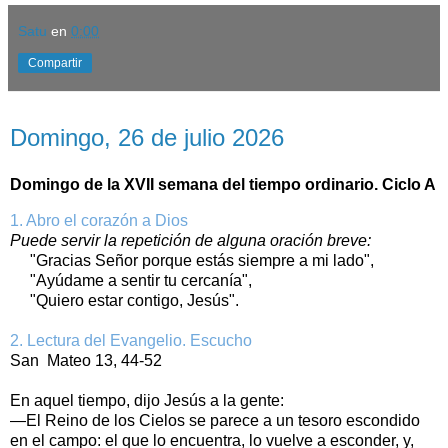
Satu
en
0:00
Compartir
domingo, 26 de julio de 2026
Domingo, 26 de julio 2026
Domingo de la XVII semana del tiempo ordinario. Ciclo A
1. Abro el corazón a Dios
Puede servir la repetición de alguna oración breve:
"Gracias Señor porque estás siempre a mi lado",
"Ayúdame a sentir tu cercanía",
"Quiero estar contigo, Jesús".
2. Lectura del Evangelio. Escucho
San Mateo 13, 44‑52
En aquel tiempo, dijo Jesús a la gente:
—El Reino de los Cielos se parece a un tesoro escondido
en el campo: el que lo encuentra, lo vuelve a esconder, y,