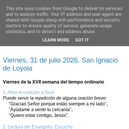
This site uses cookies from Google to deliver its services
Oración personal
and to analyze traffic. Your IP address and user-agent are
shared with Google along with performance and security
metrics to ensure quality of service, generate usage
con el Evangelio de cada día
statistics, and to detect and address abuse.
LEARN MORE
GOT IT
▼
viernes, 31 de julio de 2026
Viernes, 31 de julio 2026. San Ignacio
de Loyola
Viernes de la XVII semana del tiempo ordinario
1. Abro el corazón a Dios
Puede servir la repetición de alguna oración breve:
"Gracias Señor porque estás siempre a mi lado",
"Ayúdame a sentir tu cercanía",
"Quiero estar contigo, Jesús".
2. Lectura del Evangelio. Escucho