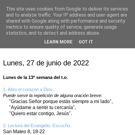
This site uses cookies from Google to deliver its services
Oración personal
and to analyze traffic. Your IP address and user-agent are
shared with Google along with performance and security
metrics to ensure quality of service, generate usage
con el Evangelio de cada día
statistics, and to detect and address abuse.
LEARN MORE
GOT IT
▼
lunes, 27 de junio de 2022
Lunes, 27 de junio de 2022
Lunes de la 13ª semana del t.o.
1. Abro el corazón a Dios.
Puede servir la repetición de alguna oración breve:
"Gracias Señor porque estás siempre a mi lado",
"Ayúdame a sentir tu cercanía",
"Quiero estar contigo, Jesús".
2. Lectura del Evangelio. Escucho.
San Mateo 8, 18-22