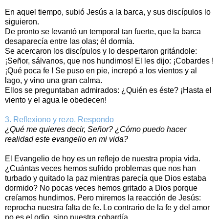
En aquel tiempo, subió Jesús a la barca, y sus discípulos lo
siguieron.
De pronto se levantó un temporal tan fuerte, que la barca
desaparecía entre las olas; él dormía.
Se acercaron los discípulos y lo despertaron gritándole:
¡Señor, sálvanos, que nos hundimos! El les dijo: ¡Cobardes !
¡Qué poca fe ! Se puso en pie, increpó a los vientos y al
lago, y vino una gran calma.
Ellos se preguntaban admirados: ¿Quién es éste? ¡Hasta el
viento y el agua le obedecen!
3. Reflexiono y rezo. Respondo
¿Qué me quieres decir, Señor? ¿Cómo puedo hacer
realidad este evangelio en mi vida?
El Evangelio de hoy es un reflejo de nuestra propia vida.
¿Cuántas veces hemos sufrido problemas que nos han
turbado y quitado la paz mientras parecía que Dios estaba
dormido? No pocas veces hemos gritado a Dios porque
creíamos hundirnos. Pero miremos la reacción de Jesús:
reprocha nuestra falta de fe. Lo contrario de la fe y del amor
no es el odio, sino nuestra cobardía.