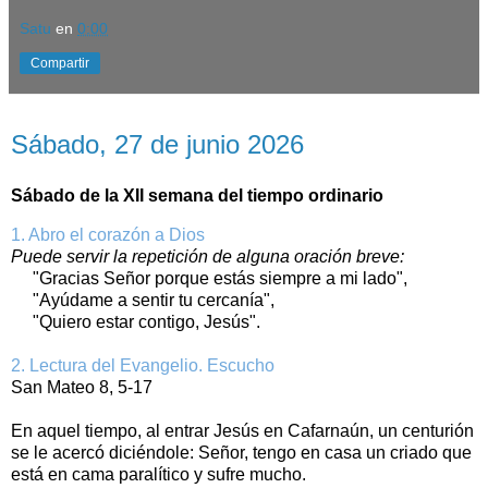
Satu
en
0:00
Compartir
sábado, 27 de junio de 2026
Sábado, 27 de junio 2026
Sábado de la XII semana del tiempo ordinario
1. Abro el corazón a Dios
Puede servir la repetición de alguna oración breve:
"Gracias Señor porque estás siempre a mi lado",
"Ayúdame a sentir tu cercanía",
"Quiero estar contigo, Jesús".
2. Lectura del Evangelio. Escucho
San Mateo 8, 5-17
En aquel tiempo, al entrar Jesús en Cafarnaún, un centurión
se le acercó diciéndole: Señor, tengo en casa un criado que
está en cama paralítico y sufre mucho.