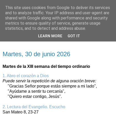
This site uses cookies from Google to deliver its services
Oración personal
and to analyze traffic. Your IP address and user-agent are
shared with Google along with performance and security
metrics to ensure quality of service, generate usage
con el Evangelio de cada día
statistics, and to detect and address abuse.
LEARN MORE
GOT IT
▼
martes, 30 de junio de 2026
Martes, 30 de junio 2026
Martes de la XIII semana del tiempo ordinario
1. Abro el corazón a Dios
Puede servir la repetición de alguna oración breve:
"Gracias Señor porque estás siempre a mi lado",
"Ayúdame a sentir tu cercanía",
"Quiero estar contigo, Jesús".
2. Lectura del Evangelio. Escucho
San Mateo 8, 23-27