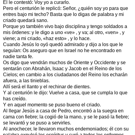
El le contestó: Voy yo a curarlo.
Pero el centurión le replicó: Señor, ¿quién soy yo para que
entres bajo mi techo? Basta que lo digas de palabra y mi
criado quedará sano.
Porque yo también vivo bajo disciplina y tengo soldados a
mis órdenes: y le digo a uno «ve» , y va; al otro, «ven» , y
viene; a mi criado, «haz esto» , y lo hace.
Cuando Jesús lo oyó quedó admirado y dijo a los que le
seguían: Os aseguro que en Israel no he encontrado en
nadie tanta fe.
Os digo que vendrán muchos de Oriente y Occidente y se
sentarán con Abrahán, Isaac y Jacob en el Reino de los
Cielos; en cambio a los ciudadanos del Reino los echarán
afuera, a las tinieblas.
Allí será el llanto y el rechinar de dientes.
Y al centurión le dijo: Vuelve a casa, que se cumpla lo que
has creído.
Y en aquel momento se puso bueno el criado.
Al llegar Jesús a casa de Pedro, encontró a la suegra en
cama con fiebre; la cogió de la mano, y se le pasó la fiebre;
se levantó y se puso a servirles.
Al anochecer, le llevaron muchos endemoniados; él con su
palabra expulsó los espíritus y curó a todos los enfermos.