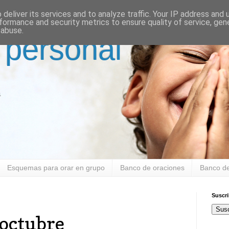
deliver its services and to analyze traffic. Your IP address and
formance and security metrics to ensure quality of service, ge
 abuse.
 personal
a
Esquemas para orar en grupo
Banco de oraciones
Banco de
Suscr
Susc
 octubre