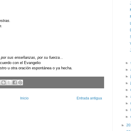
estras.
e.
por sus enseñanzas, por su fuerza...
uerdo con el Evangelio
►
ro u otra oración espontánea o ya hecha.
►
►
►
►
►
Inicio
Entrada antigua
►
►
►
►
20