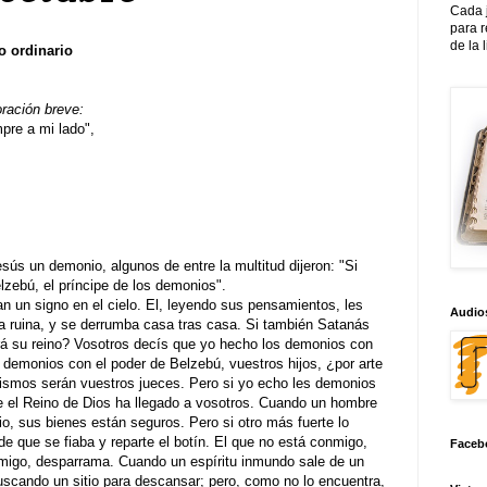
Cada 
para 
de la 
o ordinario
oración breve:
re a mi lado",
ús un demonio, algunos de entre la multitud dijeron: "Si
lzebú, el príncipe de los demonios".
an un signo en el cielo. El, leyendo sus pensamientos, les
Audios
a la ruina, y se derrumba casa tras casa. Si también Satanás
rá su reino? Vosotros decís que yo hecho los demonios con
s demonios con el poder de Belzebú, vuestros hijos, ¿por arte
mismos serán vuestros jueces. Pero si yo echo les demonios
e el Reino de Dios ha llegado a vosotros. Cuando un hombre
o, sus bienes están seguros. Pero si otro más fuerte lo
 de que se fiaba y reparte el botín. El que no está conmigo,
Faceb
nmigo, desparrama. Cuando un espíritu inmundo sale de un
buscando un sitio para descansar; pero, como no lo encuentra,