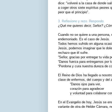
dice: "volveré a la casa de donde sal
a coger otros siete espíritus peores q
peor que el principio".
3. Reflexiono y rezo. Respondo.
¿Qué me quieres decir, Señor? ¿Cómo
Cuando no se quiere a una persona, n
endemoniado. Es el caso de Jesús.
Todos hemos sufrido en alguna ocasi
Jesús, podemos imaginar que le dole
rechazo que él sufre.
“Señor, gracias por entregar tu vida 
“Danos fuerza para entregarnos por l
“Perdona y cura nuestra dureza de c
El Reino de Dios ha llegado a nosot
clase de enfermos, del cuerpo y del 
“Danos ojos para ver,
corazón para agradecer
y voluntad para colaborar cont
En el Evangelio de hoy, Jesús se enc
variante de otra de Helder Cámara, n