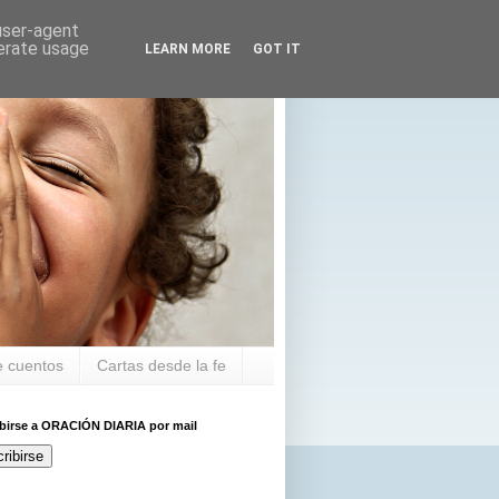
 user-agent
nerate usage
LEARN MORE
GOT IT
 cuentos
Cartas desde la fe
ibirse a ORACIÓN DIARIA por mail
ribirse