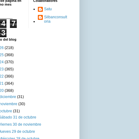
 de página en
Colaboradores
imo mes
Satu
Silbanconsult
4
7
oria
3
o del blog
26
(218)
25
(368)
24
(370)
23
(365)
22
(366)
21
(364)
20
(368)
diciembre
(31)
noviembre
(30)
octubre
(31)
Sábado 31 de octubre
Viernes 30 de noviembre
Jueves 29 de octubre
Miércoles 28 de octubre