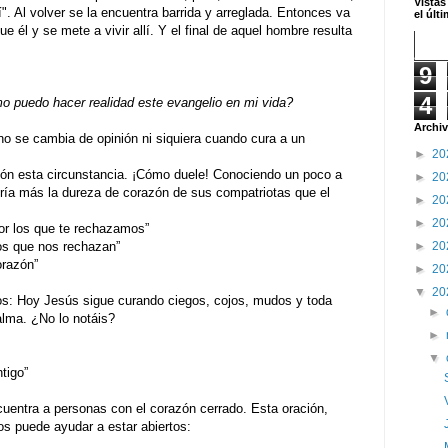
Vistas
í". Al volver se la encuentra barrida y arreglada. Entonces va
el últ
ue él y se mete a vivir allí. Y el final de aquel hombre resulta
9
4
 puedo hacer realidad este evangelio en mi vida?
Archiv
o se cambia de opinión ni siquiera cuando cura a un
►
20
ón esta circunstancia. ¡Cómo duele! Conociendo un poco a
►
20
ría más la dureza de corazón de sus compatriotas que el
►
20
►
20
por los que te rechazamos”
os que nos rechazan”
►
20
orazón”
►
20
▼
20
ros: Hoy Jesús sigue curando ciegos, cojos, mudos y toda
►
alma. ¿No lo notáis?
►
▼
igo”
uentra a personas con el corazón cerrado. Esta oración,
os puede ayudar a estar abiertos: