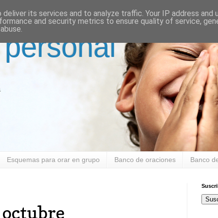
deliver its services and to analyze traffic. Your IP address and
formance and security metrics to ensure quality of service, ge
 abuse.
 personal
a
Esquemas para orar en grupo
Banco de oraciones
Banco de
Suscr
Susc
 octubre