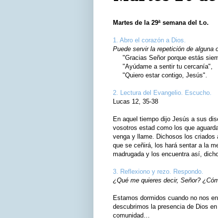
Martes de la 29ª semana del t.o.
1. Abro el corazón a Dios.
Puede servir la repetición de alguna 
"Gracias Señor porque estás siemp
"Ayúdame a sentir tu cercanía",
"Quiero estar contigo, Jesús".
2. Lectura del Evangelio. Escucho.
Lucas 12, 35-38
En aquel tiempo dijo Jesús a sus dis
vosotros estad como los que aguardan
venga y llame. Dichosos los criados a
que se ceñirá, los hará sentar a la me
madrugada y los encuentra así, dicho
3. Reflexiono y rezo. Respondo.
¿Qué me quieres decir, Señor? ¿Cómo
Estamos dormidos cuando no nos ente
descubrimos la presencia de Dios en 
comunidad…