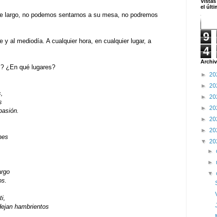
Vistas
el últ
e largo, no podemos sentarnos a su mesa, no podremos
9
 y al mediodía. A cualquier hora, en cualquier lugar, a
4
Archiv
? ¿En qué lugares?
►
20
►
20
,
►
20
s
►
20
pasión.
►
20
►
20
nes
▼
20
►
►
argo
▼
os.
i,
ejan hambrientos