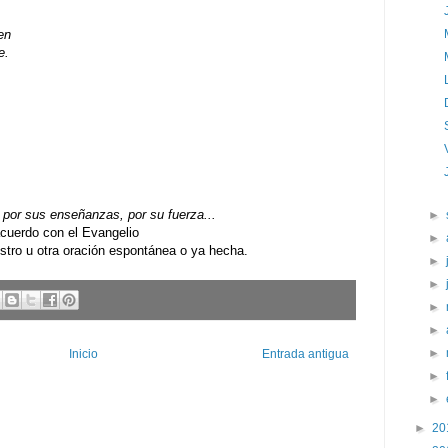
en
e.
por sus enseñanzas, por su fuerza...
►
uerdo con el Evangelio
►
ro u otra oración espontánea o ya hecha.
►
►
►
►
►
Inicio
Entrada antigua
►
►
►
20