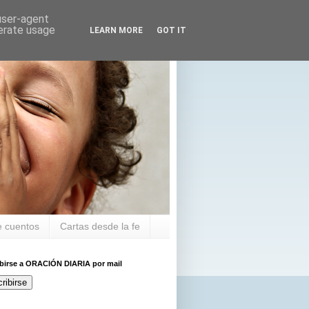
 user-agent
nerate usage
LEARN MORE
GOT IT
 cuentos
Cartas desde la fe
ibirse a ORACIÓN DIARIA por mail
ribirse