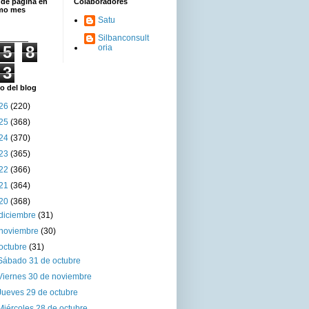
 de página en
Colaboradores
imo mes
Satu
Silbanconsult
5
8
oria
3
o del blog
26
(220)
25
(368)
24
(370)
23
(365)
22
(366)
21
(364)
20
(368)
diciembre
(31)
noviembre
(30)
octubre
(31)
Sábado 31 de octubre
Viernes 30 de noviembre
Jueves 29 de octubre
Miércoles 28 de octubre