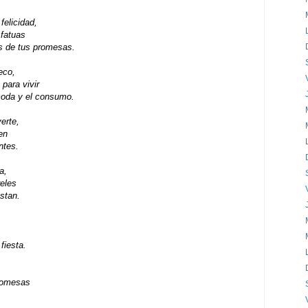
felicidad,
fatuas
s de tus promesas.
eco,
para vivir
oda y el consumo.
erte,
en
ntes.
a,
eles
stan.
fiesta.
promesas