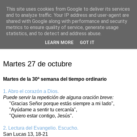
This site uses cookies from Google to deliver its services
Oración personal
and to analyze traffic. Your IP address and user-agent are
shared with Google along with performance and security
metrics to ensure quality of service, generate usage
con el Evangelio de cada día
statistics, and to detect and address abuse.
LEARN MORE
GOT IT
▼
martes, 27 de octubre de 2020
Martes 27 de octubre
Martes de la 30ª semana del tiempo ordinario
1. Abro el corazón a Dios.
Puede servir la repetición de alguna oración breve:
"Gracias Señor porque estás siempre a mi lado",
"Ayúdame a sentir tu cercanía",
"Quiero estar contigo, Jesús".
2. Lectura del Evangelio. Escucho.
San Lucas 13, 18-21