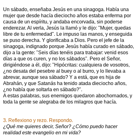
Un sábado, enseñaba Jesús en una sinagoga. Había una
mujer que desde hacía dieciocho años estaba enferma por
causa de un espíritu, y andaba encorvada, sin poderse
enderezar. Al verla, Jesús la llamó y le dijo: "Mujer, quedas
libre de tu enfermedad". Le impuso las manos, y enseguida
se puso derecha. Y glorificaba a Dios. Pero el jefe de la
sinagoga, indignado porque Jesús había curado en sábado,
dijo a la gente: "Seis días tenéis para trabajar: venid esos
días a que os curen, y no los sábados". Pero el Señor,
dirigiéndose a él, dijo: "Hipócritas: cualquiera de vosotros,
¿no desata del pesebre al buey o al burro, y lo llevaba a
abrevar, aunque sea sábado? Y a está, que es hija de
Abrahán, y que Satanás ha tenido atada dieciocho años,
¿no había que soltarla en sábado?".
A estas palabras, sus enemigos quedaron abochornados, y
toda la gente se alegraba de los milagros que hacía.
3. Reflexiono y rezo. Respondo.
¿Qué me quieres decir, Señor? ¿Cómo puedo hacer
realidad este evangelio en mi vida?