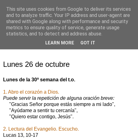
This site uses cookies from Google to deliver its services
Oración personal
and to analyze traffic. Your IP address and user-agent are
shared with Google along with performance and security
metrics to ensure quality of service, generate usage
con el Evangelio de cada día
statistics, and to detect and address abuse.
LEARN MORE
GOT IT
▼
lunes, 26 de octubre de 2020
Lunes 26 de octubre
Lunes de la 30ª semana del t.o.
1. Abro el corazón a Dios.
Puede servir la repetición de alguna oración breve:
"Gracias Señor porque estás siempre a mi lado",
"Ayúdame a sentir tu cercanía",
"Quiero estar contigo, Jesús".
2. Lectura del Evangelio. Escucho.
Lucas 13, 10-17