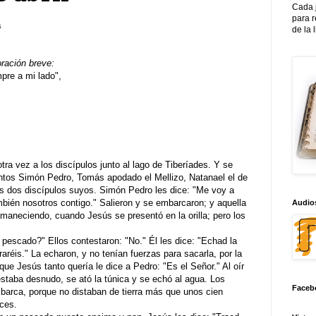
Cada 
para 
a
de la 
oración breve:
re a mi lado",
ra vez a los discípulos junto al lago de Tiberíades. Y se
ntos Simón Pedro, Tomás apodado el Mellizo, Natanael el de
os dos discípulos suyos. Simón Pedro les dice: "Me voy a
bién nosotros contigo." Salieron y se embarcaron; y aquella
Audios
aneciendo, cuando Jesús se presentó en la orilla; pero los
pescado?" Ellos contestaron: "No." Él les dice: "Echad la
raréis." La echaron, y no tenían fuerzas para sacarla, por la
que Jesús tanto quería le dice a Pedro: "Es el Señor." Al oír
staba desnudo, se ató la túnica y se echó al agua. Los
Faceb
barca, porque no distaban de tierra más que unos cien
ces.