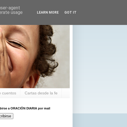
 user-agent
nerate usage
LEARN MORE
GOT IT
 cuentos
Cartas desde la fe
ibirse a ORACIÓN DIARIA por mail
ribirse