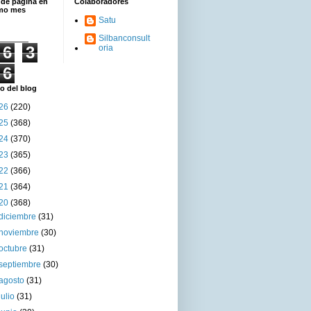
 de página en
Colaboradores
imo mes
Satu
Silbanconsult
6
3
oria
6
o del blog
26
(220)
25
(368)
24
(370)
23
(365)
22
(366)
21
(364)
20
(368)
diciembre
(31)
noviembre
(30)
octubre
(31)
septiembre
(30)
agosto
(31)
julio
(31)