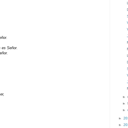
eñor.
s es Señor.
eñor.
er,
►
►
►
►
20
►
20