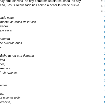
►
hay cruz sin vida, no hay compromiso sin resultado, no hay
r eso, Jesús Resucitado nos anima a echar la red de nuevo.
►
▼
scado nada.
imente las redes de la vida
 vacío.
gue seca.
cemento.
ce cuántos años
a
«Echa tu red a tu derecha,
alma,
ones,
camina.»
Y, de repente,
ogemos
as.
a nuestra orilla,
ferencia,