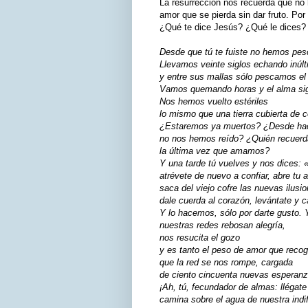
La resurrección nos recuerda que no 
amor que se pierda sin dar fruto. Po
¿Qué te dice Jesús? ¿Qué le dices?
Desde que tú te fuiste no hemos pe
Llevamos veinte siglos echando inúlt
y entre sus mallas sólo pescamos el
Vamos quemando horas y el alma si
Nos hemos vuelto estériles
lo mismo que una tierra cubierta de 
¿Estaremos ya muertos? ¿Desde ha
no nos hemos reído? ¿Quién recuerd
la última vez que amamos?
Y una tarde tú vuelves y nos dices: 
atrévete de nuevo a confiar, abre tu 
saca del viejo cofre las nuevas ilusi
dale cuerda al corazón, levántate y 
Y lo hacemos, sólo por darte gusto. 
nuestras redes rebosan alegría,
nos resucita el gozo
y es tanto el peso de amor que rec
que la red se nos rompe, cargada
de ciento cincuenta nuevas esperanz
¡Ah, tú, fecundador de almas: llégate 
camina sobre el agua de nuestra indi