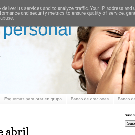
deliver its services and to analyze traffic. Your IP address and
formance and security metrics to ensure quality of service, ge
 abuse.
 personal
a
Esquemas para orar en grupo
Banco de oraciones
Banco de
Suscr
Susc
 abril