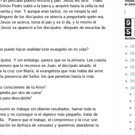
con un pescado puesto encima y pan. Jesús les dice: "Traed
Vistas
el últ
imón Pedro subió a la barca y arrastró hasta la orilla la red
uenta y tres. Y aunque eran tantos, no se rompió la red.
inguno de los discípulos se atrevía a preguntarle quién era,
9
 Jesús se acerca, toma el pan y se lo da, y lo mismo el
 Jesús se apareció a los discípulos, después de resucitar de
5
Archiv
►
20
 puedo hacer realidad este evangelio en mi vida?
►
20
ípulos. Y sin embargo, parece que es la primera. Les cuesta
►
20
primero que lo reconoce es Juan, el discípulo amado, el
►
20
de la cruz con María, el evangelista que más habla del amor.
►
20
la presencia del Señor, los que penetran hasta lo más
►
20
onscientes de tu Amor”
▼
20
ra por otro de carne”
►
ara descubrirte”
►
►
umir es trabajar sin obtener resultados, faenar toda la
s y no conseguir ni el objetivo más pequeño, tratar de
►
la... Parece que el trabajo, el compromiso y la cruz son
►
entación se disfraza de sensatez y queremos abandonar la
►