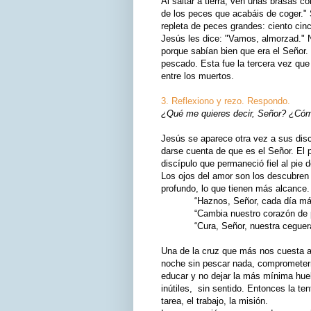
Al saltar a tierra, ven unas brasas 
de los peces que acabáis de coger." S
repleta de peces grandes: ciento cinc
Jesús les dice: "Vamos, almorzad." N
porque sabían bien que era el Señor.
pescado. Esta fue la tercera vez que
entre los muertos.
3. Reflexiono y rezo. Respondo.
¿Qué me quieres decir, Señor? ¿Cómo
Jesús se aparece otra vez a sus disc
darse cuenta de que es el Señor. El 
discípulo que permaneció fiel al pie 
Los ojos del amor son los descubren 
profundo, lo que tienen más alcance.
“Haznos, Señor, cada día más c
“Cambia nuestro corazón de pied
“Cura, Señor, nuestra ceguera p
Una de la cruz que más nos cuesta as
noche sin pescar nada, comprometerno
educar y no dejar la más mínima huel
inútiles, sin sentido. Entonces la t
tarea, el trabajo, la misión.