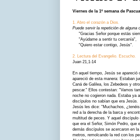
Viernes de la 1ª semana de Pascu
1. Abro el corazón a Dios.
Puede servir la repetición de alguna 
"Gracias Señor porque estás siemp
"Ayúdame a sentir tu cercanía",
"Quiero estar contigo, Jesús".
2. Lectura del Evangelio. Escucho.
Juan 21,1-14
En aquel tiempo, Jesús se apareció ot
apareció de esta manera: Estaban ju
Caná de Galilea, los Zebedeos y otr
pescar." Ellos contestan: "Vamos tam
noche no cogieron nada. Estaba ya am
discípulos no sabían que era Jesús.
Jesús les dice: "Muchachos, ¿tenéis 
red a la derecha de la barca y encont
multitud de peces. Y aquel discípulo 
que era el Señor, Simón Pedro, que e
demás discípulos se acercaron en la 
metros, remolcando la red con los pe