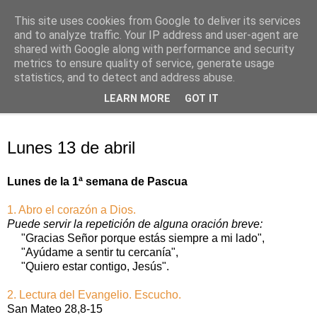
This site uses cookies from Google to deliver its services
Oración personal
and to analyze traffic. Your IP address and user-agent are
shared with Google along with performance and security
metrics to ensure quality of service, generate usage
con el Evangelio de cada día
statistics, and to detect and address abuse.
LEARN MORE
GOT IT
▼
lunes, 13 de abril de 2020
Lunes 13 de abril
Lunes de la 1ª semana de Pascua
1. Abro el corazón a Dios.
Puede servir la repetición de alguna oración breve:
"Gracias Señor porque estás siempre a mi lado",
"Ayúdame a sentir tu cercanía",
"Quiero estar contigo, Jesús".
2. Lectura del Evangelio. Escucho.
San Mateo 28,8-15