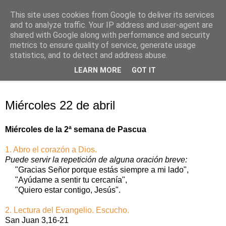
This site uses cookies from Google to deliver its services
Oración personal
and to analyze traffic. Your IP address and user-agent are
shared with Google along with performance and security
metrics to ensure quality of service, generate usage
con el Evangelio de cada día
statistics, and to detect and address abuse.
LEARN MORE
GOT IT
▼
miércoles, 22 de abril de 2020
Miércoles 22 de abril
Miércoles de la 2ª semana de Pascua
1. Abro el corazón a Dios.
Puede servir la repetición de alguna oración breve:
"Gracias Señor porque estás siempre a mi lado",
"Ayúdame a sentir tu cercanía",
"Quiero estar contigo, Jesús".
2. Lectura del Evangelio. Escucho.
San Juan 3,16-21