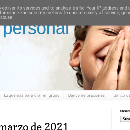
deliver its services and to analyze traffic. Your IP address and
formance and security metrics to ensure quality of service, ge
 abuse.
 personal
a
Esquemas para orar en grupo
Banco de oraciones
Banco de
Suscr
Susc
 marzo de 2021