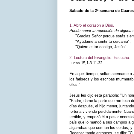
Sábado de la 2ª semana de Cuare
1. Abro el corazón a Dios.
Puede servir la repetición de alguna 
"Gracias Señor porque estás siemp
"Ayúdame a sentir tu cercanía",
"Quiero estar contigo, Jesús".
2. Lectura del Evangelio. Escucho.
Lucas 15,1-3.11-32
En aquel tiempo, solían acercarse a 
los fariseos y los escribas murmura
ellos."
Jesús les dijo esta parábola: "Un hom
"Padre, dame la parte que me toca de
días después, el hijo menor, juntando
fortuna viviendo perdidamente. Cuand
terrible, y empezó él a pasar necesid
país que lo mandó a sus campos a gu
algarrobas que comían los cerdos; y 
Recapacitando entonces, se dijo: "Cu