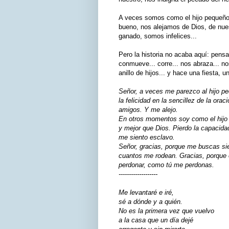
A veces somos como el hijo pequeño
bueno, nos alejamos de Dios, de nues
ganado, somos infelices...
Pero la historia no acaba aquí: pen
conmueve... corre... nos abraza... nos
anillo de hijos... y hace una fiesta, u
Señor, a veces me parezco al hijo pe
la felicidad en la sencillez de la orac
amigos. Y me alejo.
En otros momentos soy como el hijo 
y mejor que Dios. Pierdo la capacida
me siento esclavo.
Señor, gracias, porque me buscas si
cuantos me rodean. Gracias, porque 
perdonar, como tú me perdonas.
-------------------
Me levantaré e iré,
sé a dónde y a quién.
No es la primera vez que vuelvo
a la casa que un día dejé