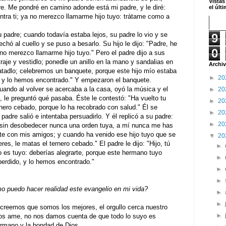
Vistas
. Me pondré en camino adonde está mi padre, y le diré:
el últ
ontra ti; ya no merezco llamarme hijo tuyo: trátame como a
padre; cuando todavía estaba lejos, su padre lo vio y se
9
chó al cuello y se puso a besarlo. Su hijo le dijo: "Padre, he
0
a no merezco llamarme hijo tuyo." Pero el padre dijo a sus
raje y vestidlo; ponedle un anillo en la mano y sandalias en
Archiv
matadlo; celebremos un banquete, porque este hijo mío estaba
►
20
, y lo hemos encontrado." Y empezaron el banquete.
ando al volver se acercaba a la casa, oyó la música y el
►
20
, le preguntó qué pasaba. Éste le contestó: "Ha vuelto tu
►
20
nero cebado, porque lo ha recobrado con salud." Él se
►
20
padre salió e intentaba persuadirlo. Y él replicó a su padre:
►
20
, sin desobedecer nunca una orden tuya, a mí nunca me has
te con mis amigos; y cuando ha venido ese hijo tuyo que se
▼
20
s, le matas el ternero cebado." El padre le dijo: "Hijo, tú
►
 es tuyo: deberías alegrarte, porque este hermano tuyo
►
perdido, y lo hemos encontrado."
►
►
 puedo hacer realidad este evangelio en mi vida?
►
►
creemos que somos los mejores, el orgullo cerca nuestro
►
nos ame, no nos damos cuenta de que todo lo suyo es
ermano y la bondad de Dios.