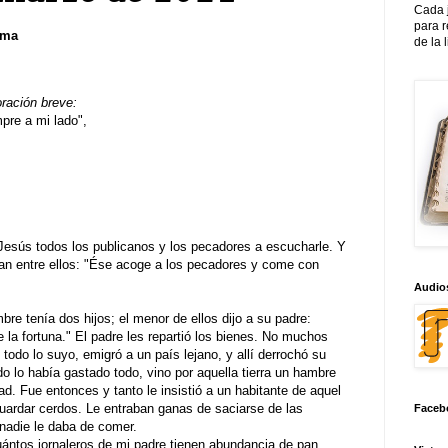
Cada 
para 
sma
de la 
oración breve:
re a mi lado",
Jesús todos los publicanos y los pecadores a escucharle. Y
ban entre ellos: "Ése acoge a los pecadores y come con
Audios
bre tenía dos hijos; el menor de ellos dijo a su padre:
 la fortuna." El padre les repartió los bienes. No muchos
 todo lo suyo, emigró a un país lejano, y allí derrochó su
o lo había gastado todo, vino por aquella tierra un hambre
ad. Fue entonces y tanto le insistió a un habitante de aquel
ardar cerdos. Le entraban ganas de saciarse de las
Faceb
nadie le daba de comer.
ántos jornaleros de mi padre tienen abundancia de pan,