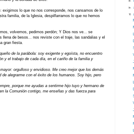
►
►
: exigimos lo que no nos corresponde, nos cansamos de lo
▼
tra familia, de la Iglesia, despilfarramos lo que no hemos
samos, volvemos, pedimos perdón; Y Dios nos ve... se
 llena de besos... nos reviste con el traje, las sandalias y el
na gran fiesta.
queño de la parábola: soy exigente y egoísta, no encuentro
ión y el trabajo de cada día, en el cariño de la familia y
mayor: orgulloso y envidioso. Me creo mejor que los demás
d de alegrarme con el éxito de los humanos. Soy hijo, pero
empre, porque me ayudas a sentirme hijo tuyo y hermano de
en la Comunión contigo, me enseñas y das fuerza para