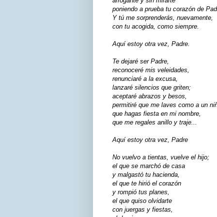
arrogante y sin mirarte
poniendo a prueba tu corazón de Pad
Y tú me sorprenderás, nuevamente,
con tu acogida, como siempre.
Aquí estoy otra vez, Padre.
Te dejaré ser Padre,
reconoceré mis veleidades,
renunciaré a la excusa,
lanzaré silencios que griten;
aceptaré abrazos y besos,
permitiré que me laves como a un ni
que hagas fiesta en mi nombre,
que me regales anillo y traje...
Aquí estoy otra vez, Padre
No vuelvo a tientas, vuelve el hijo;
el que se marchó de casa
y malgastó tu hacienda,
el que te hirió el corazón
y rompió tus planes,
el que quiso olvidarte
con juergas y fiestas,