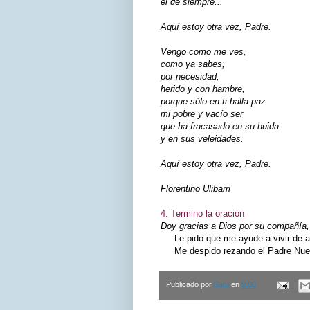
el de siempre...
Aquí estoy otra vez, Padre.
Vengo como me ves,
como ya sabes;
por necesidad,
herido y con hambre,
porque sólo en ti halla paz
mi pobre y vacío ser
que ha fracasado en su huida
y en sus veleidades.
Aquí estoy otra vez, Padre.
Florentino Ulibarri
4. Termino la oración
Doy gracias a Dios por su compañía, 
Le pido que me ayude a vivir de ac
Me despido rezando el Padre Nuest
Publicado por
Satu
en
0:00