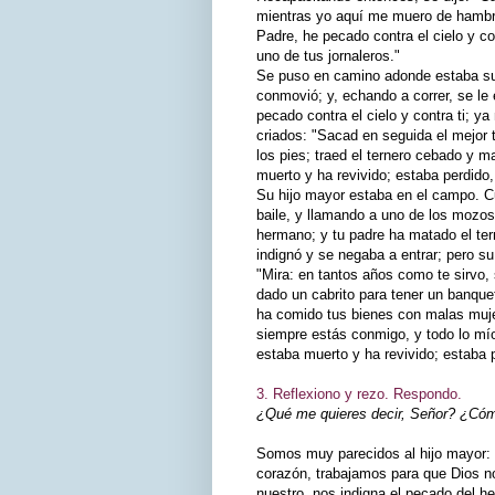
mientras yo aquí me muero de hambre
Padre, he pecado contra el cielo y c
uno de tus jornaleros."
Se puso en camino adonde estaba su 
conmovió; y, echando a correr, se le e
pecado contra el cielo y contra ti; y
criados: "Sacad en seguida el mejor t
los pies; traed el ternero cebado y 
muerto y ha revivido; estaba perdido
Su hijo mayor estaba en el campo. Cu
baile, y llamando a uno de los mozos
hermano; y tu padre ha matado el ter
indignó y se negaba a entrar; pero su 
"Mira: en tantos años como te sirvo
dado un cabrito para tener un banque
ha comido tus bienes con malas mujere
siempre estás conmigo, y todo lo mío
estaba muerto y ha revivido; estaba 
3. Reflexiono y rezo. Respondo.
¿Qué me quieres decir, Señor? ¿Cómo
Somos muy parecidos al hijo mayor: 
corazón, trabajamos para que Dios 
nuestro, nos indigna el pecado del h