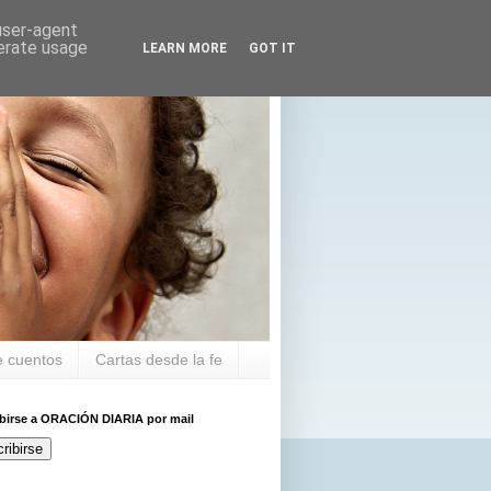
 user-agent
nerate usage
LEARN MORE
GOT IT
 cuentos
Cartas desde la fe
ibirse a ORACIÓN DIARIA por mail
ribirse