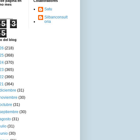
 de página en
Colaboradores
imo mes
Satu
Silbanconsult
5
3
oria
5
o del blog
26
(218)
25
(368)
24
(370)
23
(365)
22
(366)
21
(364)
diciembre
(31)
noviembre
(30)
octubre
(31)
septiembre
(30)
agosto
(31)
julio
(31)
junio
(30)