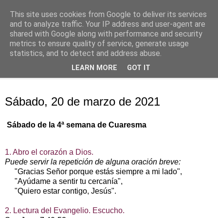
This site uses cookies from Google to deliver its services
Oración personal
and to analyze traffic. Your IP address and user-agent are
shared with Google along with performance and security
metrics to ensure quality of service, generate usage
con el Evangelio de cada día
statistics, and to detect and address abuse.
LEARN MORE
GOT IT
▼
sábado, 20 de marzo de 2021
Sábado, 20 de marzo de 2021
Sábado de la 4ª semana de Cuaresma
1. Abro el corazón a Dios.
Puede servir la repetición de alguna oración breve:
"Gracias Señor porque estás siempre a mi lado",
"Ayúdame a sentir tu cercanía",
"Quiero estar contigo, Jesús".
2. Lectura del Evangelio. Escucho.