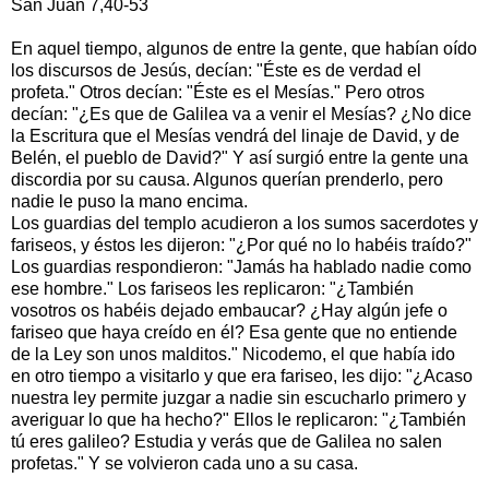
San Juan 7,40-53
En aquel tiempo, algunos de entre la gente, que habían oído
los discursos de Jesús, decían: "Éste es de verdad el
profeta." Otros decían: "Éste es el Mesías." Pero otros
decían: "¿Es que de Galilea va a venir el Mesías? ¿No dice
la Escritura que el Mesías vendrá del linaje de David, y de
Belén, el pueblo de David?" Y así surgió entre la gente una
discordia por su causa. Algunos querían prenderlo, pero
nadie le puso la mano encima.
Los guardias del templo acudieron a los sumos sacerdotes y
fariseos, y éstos les dijeron: "¿Por qué no lo habéis traído?"
Los guardias respondieron: "Jamás ha hablado nadie como
ese hombre." Los fariseos les replicaron: "¿También
vosotros os habéis dejado embaucar? ¿Hay algún jefe o
fariseo que haya creído en él? Esa gente que no entiende
de la Ley son unos malditos." Nicodemo, el que había ido
en otro tiempo a visitarlo y que era fariseo, les dijo: "¿Acaso
nuestra ley permite juzgar a nadie sin escucharlo primero y
averiguar lo que ha hecho?" Ellos le replicaron: "¿También
tú eres galileo? Estudia y verás que de Galilea no salen
profetas." Y se volvieron cada uno a su casa.