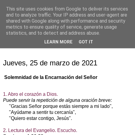
This site uses cookies from Google to deliver its services
Oración personal
and to analyze traffic. Your IP address and user-agent are
shared with Google along with performance and security
metrics to ensure quality of service, generate usage
con el Evangelio de cada día
statistics, and to detect and address abuse.
LEARN MORE
GOT IT
▼
jueves, 25 de marzo de 2021
Jueves, 25 de marzo de 2021
Solemnidad de la Encarnación del Señor
1. Abro el corazón a Dios.
Puede servir la repetición de alguna oración breve:
"Gracias Señor porque estás siempre a mi lado",
"Ayúdame a sentir tu cercanía",
"Quiero estar contigo, Jesús".
2. Lectura del Evangelio. Escucho.