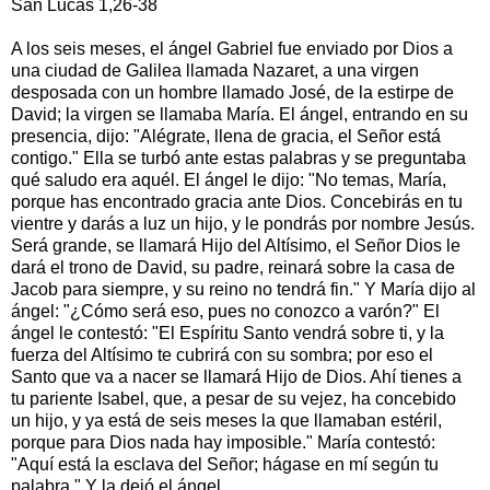
San Lucas 1,26-38
A los seis meses, el ángel Gabriel fue enviado por Dios a
una ciudad de Galilea llamada Nazaret, a una virgen
desposada con un hombre llamado José, de la estirpe de
David; la virgen se llamaba María. El ángel, entrando en su
presencia, dijo: "Alégrate, llena de gracia, el Señor está
contigo." Ella se turbó ante estas palabras y se preguntaba
qué saludo era aquél. El ángel le dijo: "No temas, María,
porque has encontrado gracia ante Dios. Concebirás en tu
vientre y darás a luz un hijo, y le pondrás por nombre Jesús.
Será grande, se llamará Hijo del Altísimo, el Señor Dios le
dará el trono de David, su padre, reinará sobre la casa de
Jacob para siempre, y su reino no tendrá fin." Y María dijo al
ángel: "¿Cómo será eso, pues no conozco a varón?" El
ángel le contestó: "El Espíritu Santo vendrá sobre ti, y la
fuerza del Altísimo te cubrirá con su sombra; por eso el
Santo que va a nacer se llamará Hijo de Dios. Ahí tienes a
tu pariente Isabel, que, a pesar de su vejez, ha concebido
un hijo, y ya está de seis meses la que llamaban estéril,
porque para Dios nada hay imposible." María contestó:
"Aquí está la esclava del Señor; hágase en mí según tu
palabra." Y la dejó el ángel.