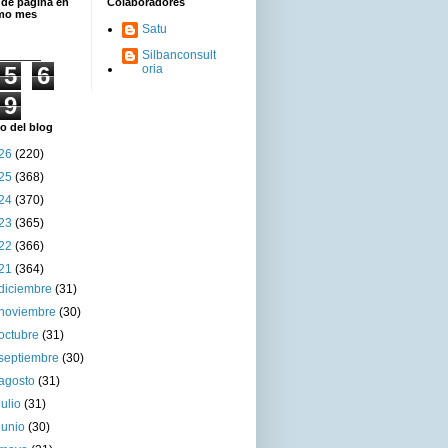
 de página en
Colaboradores
imo mes
Satu
Silbanconsult
5
6
oria
9
o del blog
26
(220)
25
(368)
24
(370)
23
(365)
22
(366)
21
(364)
diciembre
(31)
noviembre
(30)
octubre
(31)
septiembre
(30)
agosto
(31)
julio
(31)
junio
(30)