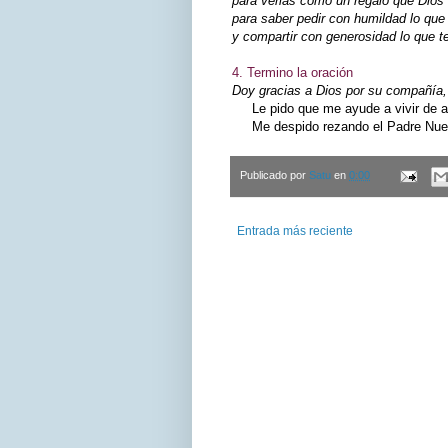
para verlas como un regalo que Dios
para saber pedir con humildad lo qu
y compartir con generosidad lo que
4. Termino la oración
Doy gracias a Dios por su compañía, 
Le pido que me ayude a vivir de ac
Me despido rezando el Padre Nuest
Publicado por
Satu
en
0:00
Entrada más reciente