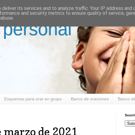
deliver its services and to analyze traffic. Your IP address and
formance and security metrics to ensure quality of service, ge
 abuse.
 personal
a
Esquemas para orar en grupo
Banco de oraciones
Banco de
Suscr
Susc
e marzo de 2021