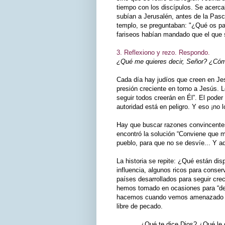
tiempo con los discípulos. Se acerca
subían a Jerusalén, antes de la Pasc
templo, se preguntaban: "¿Qué os pa
fariseos habían mandado que el que s
3. Reflexiono y rezo. Respondo.
¿Qué me quieres decir, Señor? ¿Cómo
Cada día hay judíos que creen en Je
presión creciente en torno a Jesús. L
seguir todos creerán en Él”. El pode
autoridad está en peligro. Y eso ¡no 
Hay que buscar razones convincente
encontró la solución “Conviene que m
pueblo, para que no se desvíe... Y aq
La historia se repite: ¿Qué están d
influencia, algunos ricos para cons
países desarrollados para seguir cr
hemos tomado en ocasiones para “de
hacemos cuando vemos amenazado nues
libre de pecado.
¿Qué te dice Dios? ¿Qué le d