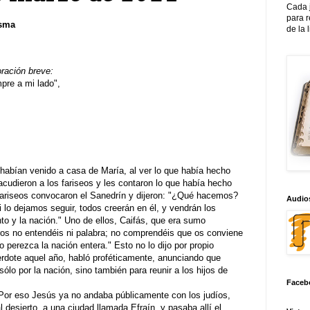
Cada 
para 
esma
de la 
oración breve:
re a mi lado",
habían venido a casa de María, al ver lo que había hecho
acudieron a los fariseos y les contaron lo que había hecho
ariseos convocaron el Sanedrín y dijeron: "¿Qué hacemos?
Audios
o dejamos seguir, todos creerán en él, y vendrán los
to y la nación." Uno de ellos, Caifás, que era sumo
tros no entendéis ni palabra; no comprendéis que os conviene
 perezca la nación entera." Esto no lo dijo por propio
erdote aquel año, habló proféticamente, anunciando que
sólo por la nación, sino también para reunir a los hijos de
Faceb
 Por eso Jesús ya no andaba públicamente con los judíos,
al desierto, a una ciudad llamada Efraín, y pasaba allí el