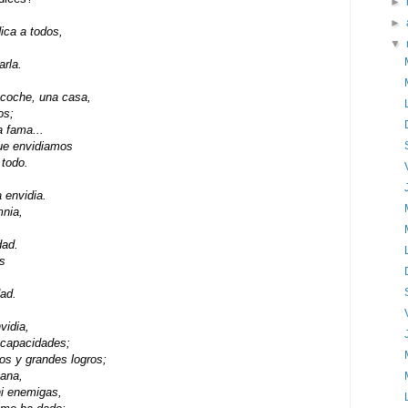
►
►
ica a todos,
▼
rla.
 coche, una casa,
os;
la fama...
ue envidiamos
 todo.
 envidia.
mnia,
dad.
s
ad.
vidia,
y capacidades;
os y grandes logros;
mana,
ni enemigas,