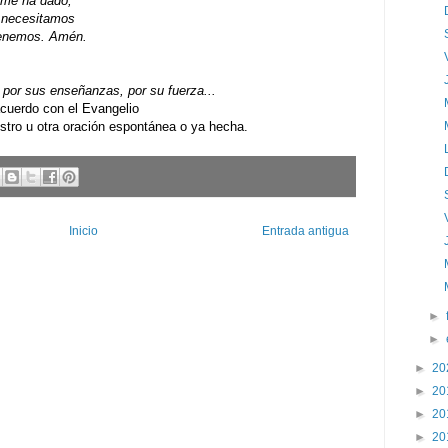
 me ha dado;
e necesitamos
 tenemos. Amén.
por sus enseñanzas, por su fuerza...
uerdo con el Evangelio
ro u otra oración espontánea o ya hecha.
Inicio
Entrada antigua
►
►
►
20
►
20
►
20
►
20