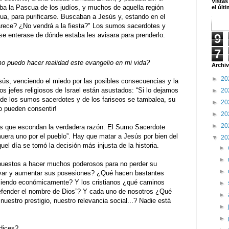
Vistas
ba la Pascua de los judíos, y muchos de aquella región
el últ
ua, para purificarse. Buscaban a Jesús y, estando en el
rece? ¿No vendrá a la fiesta?" Los sumos sacerdotes y
e enterase de dónde estaba les avisara para prenderlo.
9
7
 puedo hacer realidad este evangelio en mi vida?
Archiv
►
20
sús, venciendo el miedo por las posibles consecuencias y la
os jefes religiosos de Israel están asustados: “Si lo dejamos
►
20
r de los sumos sacerdotes y de los fariseos se tambalea, su
►
20
lo pueden consentir!
►
20
►
20
s que escondan la verdadera razón. El Sumo Sacerdote
uera uno por el pueblo”. Hay que matar a Jesús por bien del
▼
20
uel día se tomó la decisión más injusta de la historia.
►
►
ispuestos a hacer muchos poderosos para no perder su
►
ervar y aumentar sus posesiones? ¿Qué hacen bastantes
eciendo económicamente? Y los cristianos ¿qué caminos
►
fender el nombre de Dios”? Y cada uno de nosotros ¿Qué
►
tro prestigio, nuestro relevancia social...? Nadie está
►
►
ices?