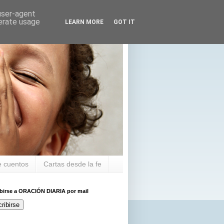
 user-agent
nerate usage
LEARN MORE
GOT IT
 cuentos
Cartas desde la fe
ibirse a ORACIÓN DIARIA por mail
ribirse