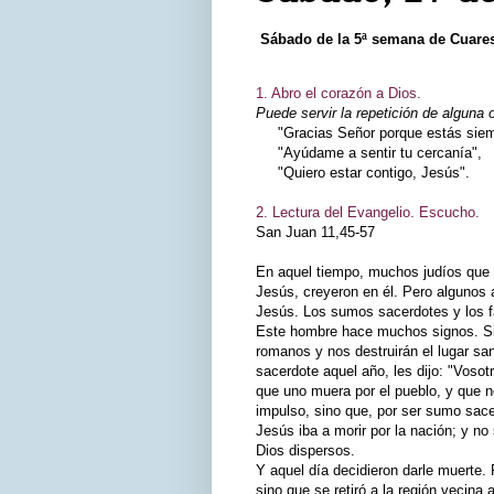
Sábado de la 5ª semana de Cuar
1. Abro el corazón a Dios.
Puede servir la repetición de alguna 
"Gracias Señor porque estás siemp
"Ayúdame a sentir tu cercanía",
"Quiero estar contigo, Jesús".
2. Lectura del Evangelio. Escucho.
San Juan 11,45-57
En aquel tiempo, muchos judíos que 
Jesús, creyeron en él. Pero algunos 
Jesús. Los sumos sacerdotes y los f
Este hombre hace muchos signos. Si l
romanos y nos destruirán el lugar san
sacerdote aquel año, les dijo: "Voso
que uno muera por el pueblo, y que no
impulso, sino que, por ser sumo sac
Jesús iba a morir por la nación; y no 
Dios dispersos.
Y aquel día decidieron darle muerte.
sino que se retiró a la región vecina 