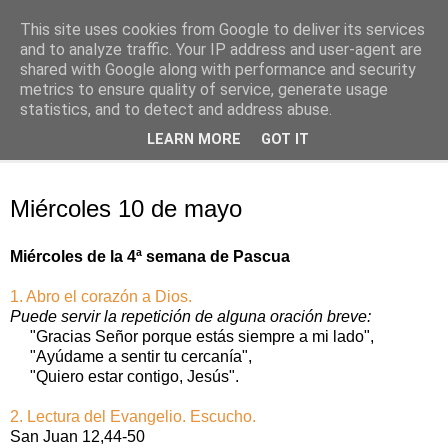
This site uses cookies from Google to deliver its services
Oración personal
and to analyze traffic. Your IP address and user-agent are
shared with Google along with performance and security
metrics to ensure quality of service, generate usage
con el Evangelio de cada día
statistics, and to detect and address abuse.
LEARN MORE
GOT IT
▼
miércoles, 10 de mayo de 2017
Miércoles 10 de mayo
Miércoles de la 4ª semana de Pascua
1. Abro el corazón a Dios.
Puede servir la repetición de alguna oración breve:
"Gracias Señor porque estás siempre a mi lado",
"Ayúdame a sentir tu cercanía",
"Quiero estar contigo, Jesús".
2. Lectura del Evangelio. Escucho.
San Juan 12,44-50