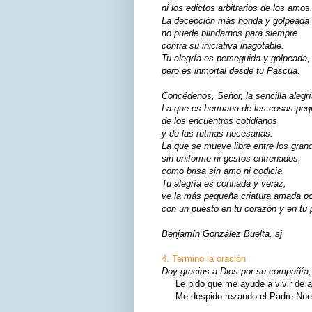
ni los edictos arbitrarios de los amos
La decepción más honda y golpeada
no puede blindarnos para siempre
contra su iniciativa inagotable.
Tu alegría es perseguida y golpeada,
pero es inmortal desde tu Pascua.
Concédenos, Señor, la sencilla alegrí
La que es hermana de las cosas peq
de los encuentros cotidianos
y de las rutinas necesarias.
La que se mueve libre entre los gran
sin uniforme ni gestos entrenados,
como brisa sin amo ni codicia.
Tu alegría es confiada y veraz,
ve la más pequeña criatura amada por
con un puesto en tu corazón y en tu 
Benjamín González Buelta, sj
4. Termino la oración
Doy gracias a Dios por su compañía, 
Le pido que me ayude a vivir de ac
Me despido rezando el Padre Nuest