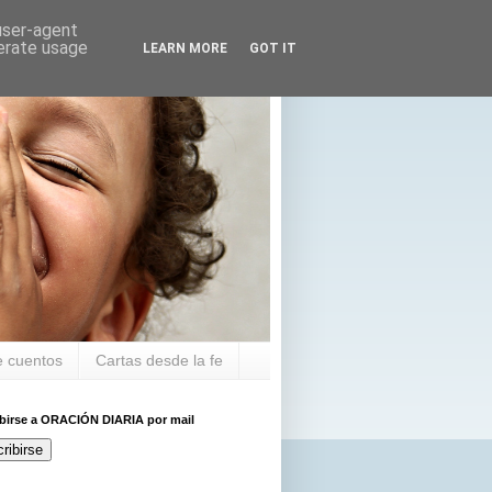
 user-agent
nerate usage
LEARN MORE
GOT IT
 cuentos
Cartas desde la fe
ibirse a ORACIÓN DIARIA por mail
ribirse