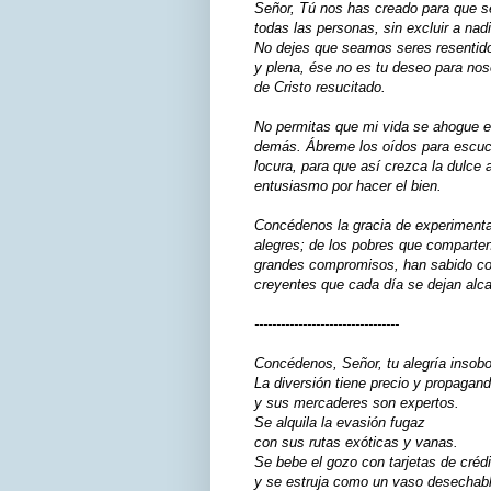
Señor, Tú nos has creado para que se
todas las personas, sin excluir a nad
No dejes que seamos seres resentidos
y plena, ése no es tu deseo para noso
de Cristo resucitado.
No permitas que mi vida se ahogue e
demás. Ábreme los oídos para escuc
locura, para que así crezca la dulce 
entusiasmo por hacer el bien.
Concédenos la gracia de experimentar
alegres; de los pobres que comparten
grandes compromisos, han sabido con
creyentes que cada día se dejan alca
---------------------------------
Concédenos, Señor, tu alegría insobo
La diversión tiene precio y propagan
y sus mercaderes son expertos.
Se alquila la evasión fugaz
con sus rutas exóticas y vanas.
Se bebe el gozo con tarjetas de crédi
y se estruja como un vaso desechabl