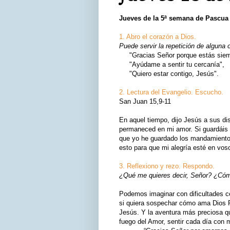
Jueves de la 5ª semana de Pascua
1. Abro el corazón a Dios.
Puede servir la repetición de alguna 
"Gracias Señor porque estás siemp
"Ayúdame a sentir tu cercanía",
"Quiero estar contigo, Jesús".
2. Lectura del Evangelio. Escucho.
San Juan 15,9-11
En aquel tiempo, dijo Jesús a sus d
permaneced en mi amor. Si guardáis
que yo he guardado los mandamiento
esto para que mi alegría esté en vosot
3. Reflexiono y rezo. Respondo.
¿Qué me quieres decir, Señor? ¿Cómo
Podemos imaginar con dificultades 
si quiera sospechar cómo ama Dios P
Jesús. Y la aventura más preciosa 
fuego del Amor, sentir cada día con m