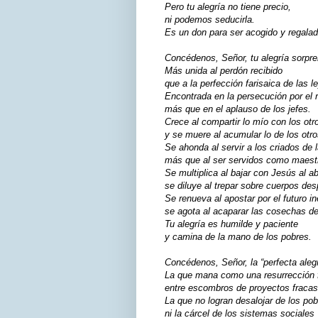
Pero tu alegría no tiene precio,
ni podemos seducirla.
Es un don para ser acogido y regalad
Concédenos, Señor, tu alegría sorpre
Más unida al perdón recibido
que a la perfección farisaica de las l
Encontrada en la persecución por el r
más que en el aplauso de los jefes.
Crece al compartir lo mío con los otr
y se muere al acumular lo de los otr
Se ahonda al servir a los criados de l
más que al ser servidos como maest
Se multiplica al bajar con Jesús al 
se diluye al trepar sobre cuerpos de
Se renueva al apostar por el futuro in
se agota al acaparar las cosechas de
Tu alegría es humilde y paciente
y camina de la mano de los pobres.
Concédenos, Señor, la “perfecta alegr
La que mana como una resurrección 
entre escombros de proyectos fraca
La que no logran desalojar de los po
ni la cárcel de los sistemas sociales