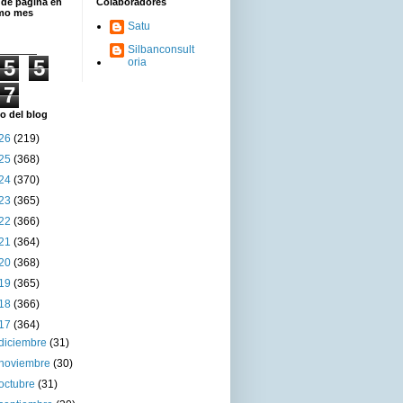
 de página en
Colaboradores
imo mes
Satu
Silbanconsult
5
5
oria
7
o del blog
26
(219)
25
(368)
24
(370)
23
(365)
22
(366)
21
(364)
20
(368)
19
(365)
18
(366)
17
(364)
diciembre
(31)
noviembre
(30)
octubre
(31)