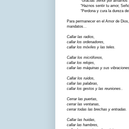
“Gracias Señor por amarnos así
“Haznos sentir tu amor, Seño
“Perdona y cura la dureza del c
Para permanecer en el Amor de Dios,
mandatos...
Callar las radios,
callar los ordenadores,
callar los móviles y las teles.
Callar los micrófonos,
callar los relojes,
callar las máquinas y sus vibracione
Callar los ruidos,
callar las palabras,
callar los gestos y las reuniones..
Cerrar las puertas,
cerrar las ventanas,
cerrar todas las brechas y entradas.
Callar las huidas,
callar las hambres,