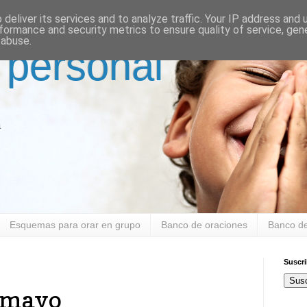
deliver its services and to analyze traffic. Your IP address and
formance and security metrics to ensure quality of service, ge
 abuse.
 personal
a
Esquemas para orar en grupo
Banco de oraciones
Banco de
Suscr
Susc
 mayo