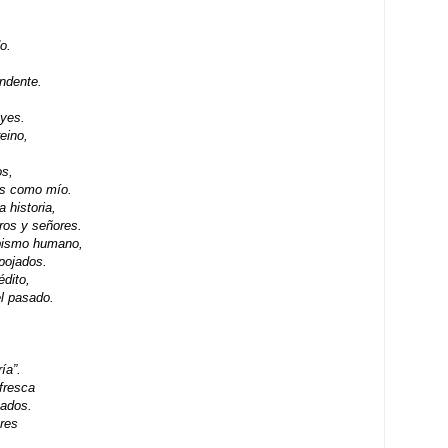
o.
ndente.
eyes.
eino,
os,
os como mío.
a historia,
ros y señores.
abismo humano,
spojados.
édito,
l pasado.
ía”.
fresca
sados.
bres