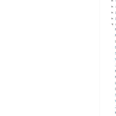
►
►
►
►
▼