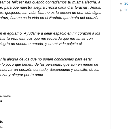
amos felices; has querido contagiarnos tu misma alegría, a
►
20
ie. para que nuestra alegría crezca cada día. Gracias, Jesús.
►
20
, quejosos, sin vida. Ésa no es la opción de una vida digna
tros, ésa no es la vida en el Espíritu que brota del corazón
n el egoísmo. Ayúdame a dejar espacio en mi corazón a los
har tu voz, esa voz que me recuerda que me amas con
alegría de sentirme amado, y en mi vida palpite el
 la alegría de los que no ponen condiciones para estar
 lo poco que tienen; de las personas, que aún en medio de
servar un corazón confiado, desprendido y sencillo; de los
nzar y alegrar por tu amor.
rnable.
da
to
e.