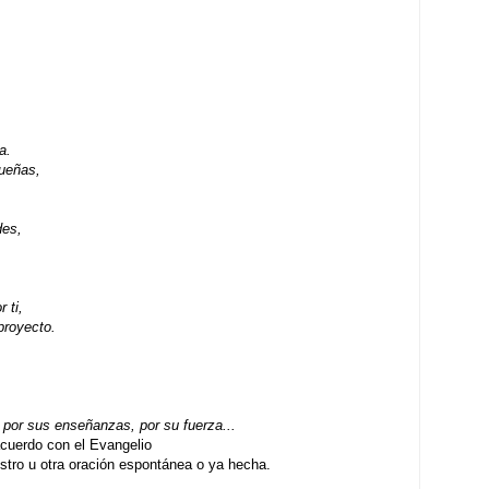
.
a.
ueñas,
des,
 ti,
proyecto.
por sus enseñanzas, por su fuerza...
uerdo con el Evangelio
ro u otra oración espontánea o ya hecha.