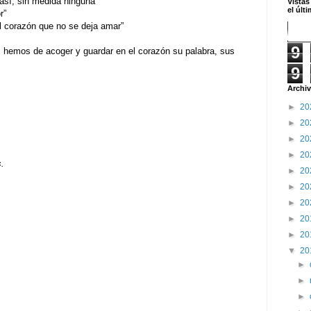
, sin medida ninguna”
Vistas
el últ
r”
orazón que no se deja amar”
9
 hemos de acoger y guardar en el corazón su palabra, sus
9
Archiv
►
20
►
20
►
20
►
20
s.
►
20
►
20
►
20
►
20
►
20
▼
20
►
►
►