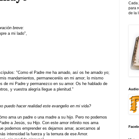
Cada 
para 
de la 
oración breve:
re a mi lado",
iscípulos: "Como el Padre me ha amado, así os he amado yo;
 mis mandamientos, permaneceréis en mi amor; lo mismo
s de mi Padre y permanezco en su amor. Os he hablado de
ros, y vuestra alegría llegue a plenitud."
Audios
 puedo hacer realidad este evangelio en mi vida?
cómo ama un padre o una madre a su hijo. Pero no podemos
adre a Jesús, su Hijo. Con este amor infinito nos ama
Faceb
que podemos emprender es dejarnos amar, acercarnos al
ás intensidad la fuerza y la ternura de ese Amor.