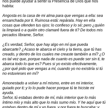
nos puede ayudar a sentir la Presencia de Dios que nos
habita:
Angosta es la casa de mi alma para que vengas a ella: sea
ensanchada por ti. Ruinosa está: repárala. Hay en ella
cosas que ofenden tus ojos: lo confieso y lo sé; pero ¿quién
la limpiará o a quién otro clamaré fuera de ti? De todos mis
pecados líbrame, Señor.
¿Es verdad, Señor, que hay algo en mí que pueda
abarcarte? ¿Acaso te abarca el cielo y la tierra, que tú has
creado, y dentro de los cuales me creaste también a mí? ¿O
es tal vez que, porque nada de cuanto es puede ser sin ti, te
abarca todo lo que es? Pues si yo existo efectivamente,
¿por qué pido que vengas a mí, cuando yo no existiría si tú
no estuvieses en mí?
Amonestado a volver a mí mismo, entre en mi interior,
guiado por ti; y lo lo pude hacer porque tú te hiciste mi
ayuda.
Señor, tú estabas dentro de mí, más interior que lo más
íntimo mío y más alto que lo más sumo mío. Y he aquí que tú
estabas dentro de mí y yo fuera, y por fuera te buscaba; y