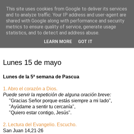
This site uses cookies from Google to deliver its services
Oración personal
and to analyze traffic. Your IP address and user-agent are
shared with Google along with performance and security
metrics to ensure quality of service, generate usage
con el Evangelio de cada día
statistics, and to detect and address abuse.
LEARN MORE
GOT IT
▼
lunes, 15 de mayo de 2017
Lunes 15 de mayo
Lunes de la 5ª semana de Pascua
1. Abro el corazón a Dios.
Puede servir la repetición de alguna oración breve:
"Gracias Señor porque estás siempre a mi lado",
"Ayúdame a sentir tu cercanía",
"Quiero estar contigo, Jesús".
2. Lectura del Evangelio. Escucho.
San Juan 14,21-26