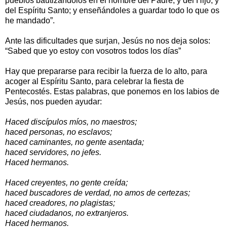
pueblos bautizándolos en el nombre del Padre, y del Hijo, y
del Espíritu Santo; y enseñándoles a guardar todo lo que os
he mandado”.
Ante las dificultades que surjan, Jesús no nos deja solos:
“Sabed que yo estoy con vosotros todos los días”
Hay que prepararse para recibir la fuerza de lo alto, para
acoger al Espíritu Santo, para celebrar la fiesta de
Pentecostés. Estas palabras, que ponemos en los labios de
Jesús, nos pueden ayudar:
Haced discípulos míos, no maestros;
haced personas, no esclavos;
haced caminantes, no gente asentada;
haced servidores, no jefes.
Haced hermanos.
Haced creyentes, no gente creída;
haced buscadores de verdad, no amos de certezas;
haced creadores, no plagistas;
haced ciudadanos, no extranjeros.
Haced hermanos.