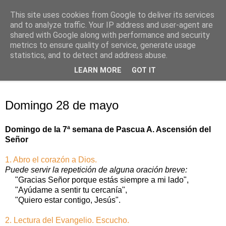
This site uses cookies from Google to deliver its services
Oración personal
and to analyze traffic. Your IP address and user-agent are
shared with Google along with performance and security
metrics to ensure quality of service, generate usage
con el Evangelio de cada día
statistics, and to detect and address abuse.
LEARN MORE
GOT IT
▼
domingo, 28 de mayo de 2017
Domingo 28 de mayo
Domingo de la 7ª semana de Pascua A. Ascensión del
Señor
1. Abro el corazón a Dios.
Puede servir la repetición de alguna oración breve:
"Gracias Señor porque estás siempre a mi lado",
"Ayúdame a sentir tu cercanía",
"Quiero estar contigo, Jesús".
2. Lectura del Evangelio. Escucho.