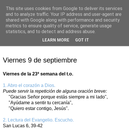
This site uses cookies from Google to deliver its services
Oración personal
and to analyze traffic. Your IP address and user-agent are
shared with Google along with performance and security
metrics to ensure quality of service, generate usage
con el Evangelio de cada día
statistics, and to detect and address abuse.
LEARN MORE
GOT IT
▼
viernes, 9 de septiembre de 2016
Viernes 9 de septiembre
Viernes de la 23ª semana del t.o.
1. Abro el corazón a Dios.
Puede servir la repetición de alguna oración breve:
"Gracias Señor porque estás siempre a mi lado",
"Ayúdame a sentir tu cercanía",
"Quiero estar contigo, Jesús".
2. Lectura del Evangelio. Escucho.
San Lucas 6, 39-42