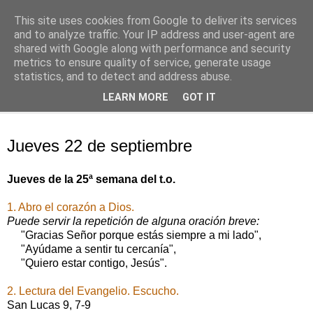
This site uses cookies from Google to deliver its services
Oración personal
and to analyze traffic. Your IP address and user-agent are
shared with Google along with performance and security
metrics to ensure quality of service, generate usage
con el Evangelio de cada día
statistics, and to detect and address abuse.
LEARN MORE
GOT IT
▼
jueves, 22 de septiembre de 2016
Jueves 22 de septiembre
Jueves de la 25ª semana del t.o.
1. Abro el corazón a Dios.
Puede servir la repetición de alguna oración breve:
"Gracias Señor porque estás siempre a mi lado",
"Ayúdame a sentir tu cercanía",
"Quiero estar contigo, Jesús".
2. Lectura del Evangelio. Escucho.
San Lucas 9, 7-9