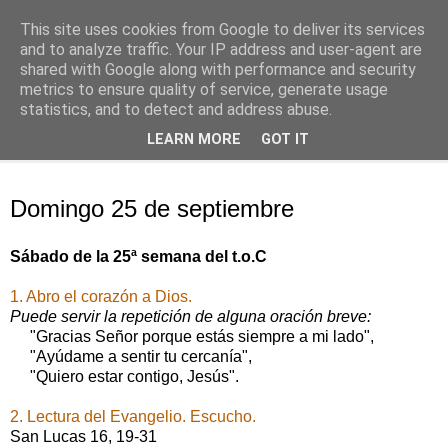
This site uses cookies from Google to deliver its services
Oración personal
and to analyze traffic. Your IP address and user-agent are
shared with Google along with performance and security
metrics to ensure quality of service, generate usage
con el Evangelio de cada día
statistics, and to detect and address abuse.
LEARN MORE
GOT IT
▼
domingo, 25 de septiembre de 2016
Domingo 25 de septiembre
Sábado de la 25ª semana del t.o.C
1. Abro el corazón a Dios.
Puede servir la repetición de alguna oración breve:
"Gracias Señor porque estás siempre a mi lado",
"Ayúdame a sentir tu cercanía",
"Quiero estar contigo, Jesús".
2. Lectura del Evangelio. Escucho.
San Lucas 16, 19-31