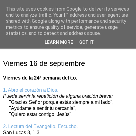
This site uses cookies from Google to deliver its services
Oración personal
and to analyze traffic. Your IP address and user-agent are
shared with Google along with performance and security
metrics to ensure quality of service, generate usage
con el Evangelio de cada día
statistics, and to detect and address abuse.
LEARN MORE
GOT IT
▼
viernes, 16 de septiembre de 2016
Viernes 16 de septiembre
Viernes de la 24ª semana del t.o.
1. Abro el corazón a Dios.
Puede servir la repetición de alguna oración breve:
"Gracias Señor porque estás siempre a mi lado",
"Ayúdame a sentir tu cercanía",
"Quiero estar contigo, Jesús".
2. Lectura del Evangelio. Escucho.
San Lucas 8, 1-3