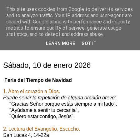
This site uses cookies from Google to deliver its services
Oración personal
and to analyze traffic. Your IP address and user-agent are
shared with Google along with performance and security
metrics to ensure quality of service, generate usage
con el Evangelio de cada día
statistics, and to detect and address abuse.
LEARN MORE
GOT IT
▼
sábado, 10 de enero de 2026
Sábado, 10 de enero 2026
Feria del Tiempo de Navidad
1. Abro el corazón a Dios.
Puede servir la repetición de alguna oración breve:
"Gracias Señor porque estás siempre a mi lado",
"Ayúdame a sentir tu cercanía",
"Quiero estar contigo, Jesús".
2. Lectura del Evangelio. Escucho.
San Lucas 4, 14‑22a