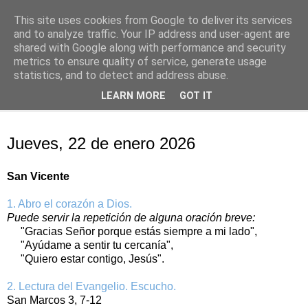
This site uses cookies from Google to deliver its services
Oración personal
and to analyze traffic. Your IP address and user-agent are
shared with Google along with performance and security
metrics to ensure quality of service, generate usage
con el Evangelio de cada día
statistics, and to detect and address abuse.
LEARN MORE
GOT IT
▼
jueves, 22 de enero de 2026
Jueves, 22 de enero 2026
San Vicente
1. Abro el corazón a Dios.
Puede servir la repetición de alguna oración breve:
"Gracias Señor porque estás siempre a mi lado",
"Ayúdame a sentir tu cercanía",
"Quiero estar contigo, Jesús".
2. Lectura del Evangelio. Escucho.
San Marcos 3, 7-12