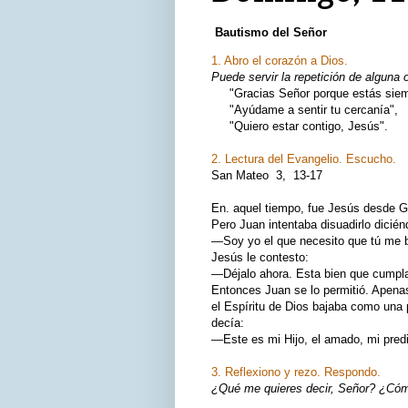
Bautismo del Señor
1. Abro el corazón a Dios.
Puede servir la repetición de alguna 
"Gracias Señor porque estás siemp
"Ayúdame a sentir tu cercanía",
"Quiero estar contigo, Jesús".
2. Lectura del Evangelio. Escucho.
San Mateo 3, 13‑17
En. aquel tiempo, fue Jesús desde Ga
Pero Juan intentaba disuadirlo dicién
—Soy yo el que necesito que tú me b
Jesús le contesto:
—Déjalo ahora. Esta bien que cumpla
Entonces Juan se lo permitió. Apenas 
el Espíritu de Dios bajaba como una 
decía:
—Este es mi Hijo, el amado, mi predi
3. Reflexiono y rezo. Respondo.
¿Qué me quieres decir, Señor? ¿Cómo