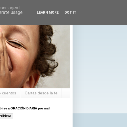
 user-agent
nerate usage
LEARN MORE
GOT IT
 cuentos
Cartas desde la fe
ibirse a ORACIÓN DIARIA por mail
ribirse