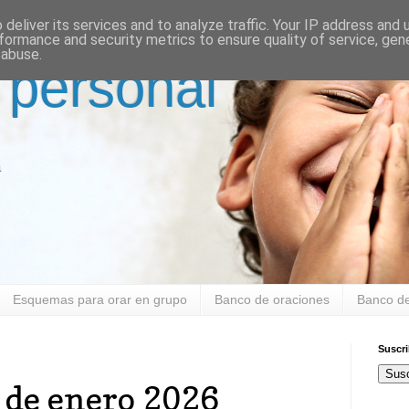
deliver its services and to analyze traffic. Your IP address and
formance and security metrics to ensure quality of service, ge
 abuse.
 personal
a
Esquemas para orar en grupo
Banco de oraciones
Banco de
Suscr
Susc
 de enero 2026