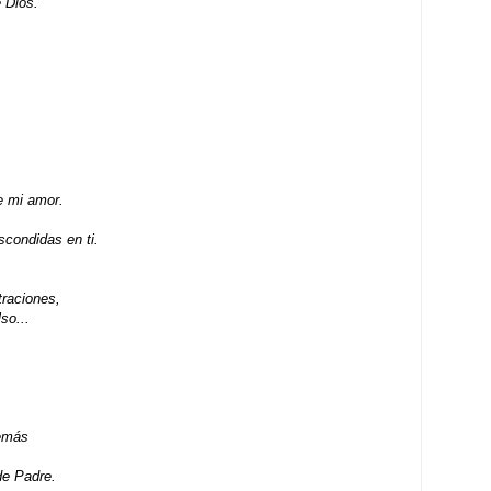
e Dios.
e mi amor.
scondidas en ti.
traciones,
so...
demás
de Padre.