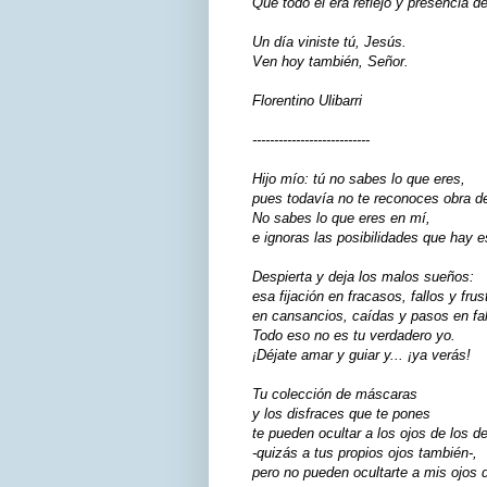
Que todo él era reflejo y presencia d
Un día viniste tú, Jesús.
Ven hoy también, Señor.
Florentino Ulibarri
---------------------------
Hijo mío: tú no sabes lo que eres,
pues todavía no te reconoces obra d
No sabes lo que eres en mí,
e ignoras las posibilidades que hay e
Despierta y deja los malos sueños:
esa fijación en fracasos, fallos y frus
en cansancios, caídas y pasos en fal
Todo eso no es tu verdadero yo.
¡Déjate amar y guiar y... ¡ya verás!
Tu colección de máscaras
y los disfraces que te pones
te pueden ocultar a los ojos de los 
-quizás a tus propios ojos también-,
pero no pueden ocultarte a mis ojos 