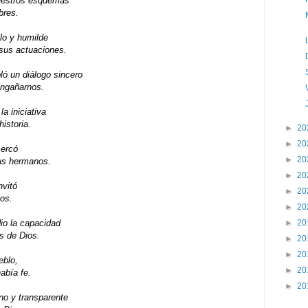
uestros esquemas
bres.
lo y humilde
 sus actuaciones.
ó un diálogo sincero
engañarnos.
a iniciativa
istoria.
►
20
►
20
cercó
►
20
us hermanos.
►
20
nvitó
►
20
ios.
►
20
►
20
io la capacidad
s de Dios.
►
20
►
20
eblo,
►
20
abía fe.
►
20
no y transparente