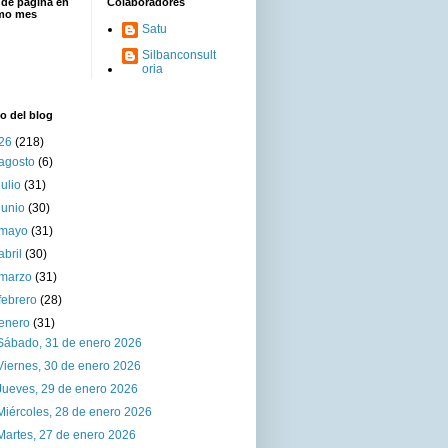
 de página en
Colaboradores
imo mes
Satu
Silbanconsult
oria
o del blog
26
(218)
agosto
(6)
julio
(31)
junio
(30)
mayo
(31)
abril
(30)
marzo
(31)
febrero
(28)
enero
(31)
Sábado, 31 de enero 2026
Viernes, 30 de enero 2026
Jueves, 29 de enero 2026
Miércoles, 28 de enero 2026
Martes, 27 de enero 2026