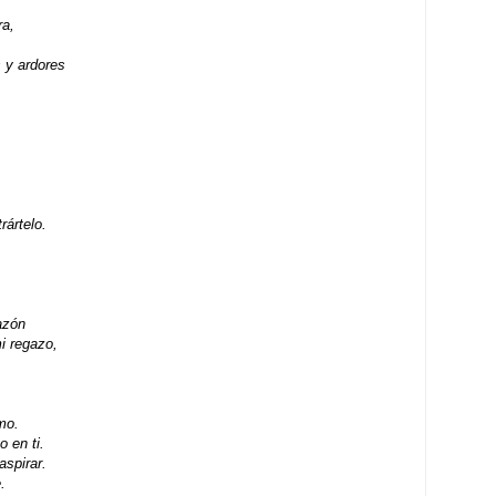
ra,
 y ardores
rártelo.
azón
i regazo,
mo.
o en ti.
spirar.
.