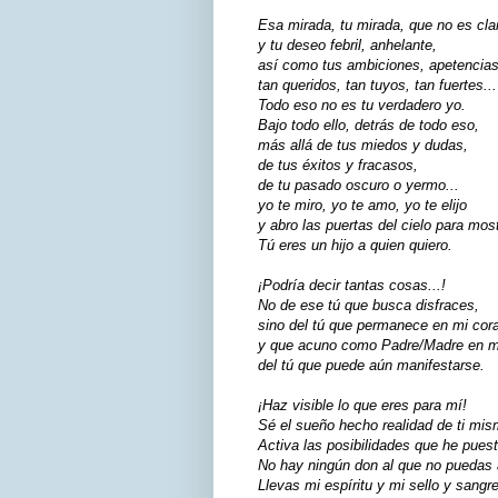
Esa mirada, tu mirada, que no es cla
y tu deseo febril, anhelante,
así como tus ambiciones, apetencias
tan queridos, tan tuyos, tan fuertes...
Todo eso no es tu verdadero yo.
Bajo todo ello, detrás de todo eso,
más allá de tus miedos y dudas,
de tus éxitos y fracasos,
de tu pasado oscuro o yermo...
yo te miro, yo te amo, yo te elijo
y abro las puertas del cielo para most
Tú eres un hijo a quien quiero.
¡Podría decir tantas cosas...!
No de ese tú que busca disfraces,
sino del tú que permanece en mi cor
y que acuno como Padre/Madre en m
del tú que puede aún manifestarse.
¡Haz visible lo que eres para mí!
Sé el sueño hecho realidad de ti mis
Activa las posibilidades que he puest
No hay ningún don al que no puedas a
Llevas mi espíritu y mi sello y sangre