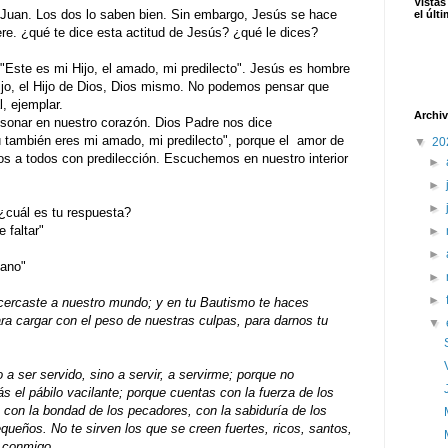
Vistas
 Juan. Los dos lo saben bien. Sin embargo, Jesús se hace
el últ
ere. ¿qué te dice esta actitud de Jesús? ¿qué le dices?
 "Este es mi Hijo, el amado, mi predilecto". Jesús es hombre
ijo, el Hijo de Dios, Dios mismo. No podemos pensar que
, ejemplar.
Archiv
esonar en nuestro corazón. Dios Padre nos dice
ú también eres mi amado, mi predilecto", porque el amor de
▼
20
s a todos con predilección. Escuchemos en nuestro interior
►
►
►
" ¿cuál es tu respuesta?
faltar"
►
►
ano"
►
►
 acercaste a nuestro mundo; y en tu Bautismo te haces
ara cargar con el peso de nuestras culpas, para darnos tu
▼
 a ser servido, sino a servir, a servirme; porque no
s el pábilo vacilante; porque cuentas con la fuerza de los
, con la bondad de los pecadores, con la sabiduría de los
queños. No te sirven los que se creen fuertes, ricos, santos,
r conmigo.