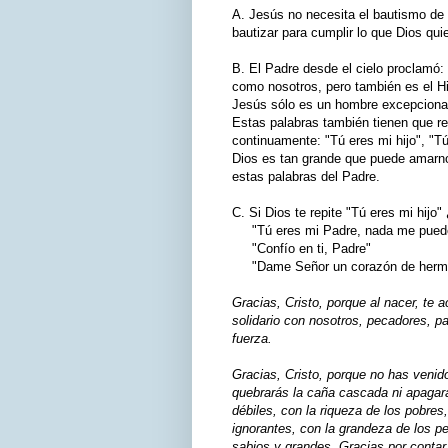
A. Jesús no necesita el bautismo de
bautizar para cumplir lo que Dios qui
B. El Padre desde el cielo proclamó:
como nosotros, pero también es el H
Jesús sólo es un hombre excepcional
Estas palabras también tienen que r
continuamente: "Tú eres mi hijo", "T
Dios es tan grande que puede amarno
estas palabras del Padre.
C. Si Dios te repite "Tú eres mi hijo
"Tú eres mi Padre, nada me puede 
"Confío en ti, Padre"
"Dame Señor un corazón de herm
Gracias, Cristo, porque al nacer, te
solidario con nosotros, pecadores, p
fuerza.
Gracias, Cristo, porque no has venido
quebrarás la caña cascada ni apagará
débiles, con la riqueza de los pobres
ignorantes, con la grandeza de los pe
sabios y grandes. Gracias por conta