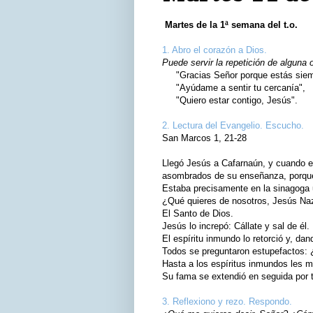
Martes de la 1ª semana del t.o.
1. Abro el corazón a Dios.
Puede servir la repetición de alguna 
"Gracias Señor porque estás siemp
"Ayúdame a sentir tu cercanía",
"Quiero estar contigo, Jesús".
2. Lectura del Evangelio. Escucho.
San Marcos 1, 21-28
Llegó Jesús a Cafarnaún, y cuando el
asombrados de su enseñanza, porque 
Estaba precisamente en la sinagoga u
¿Qué quieres de nosotros, Jesús Na
El Santo de Dios.
Jesús lo increpó: Cállate y sal de él.
El espíritu inmundo lo retorció y, dan
Todos se preguntaron estupefactos: 
Hasta a los espíritus inmundos les 
Su fama se extendió en seguida por t
3. Reflexiono y rezo. Respondo.