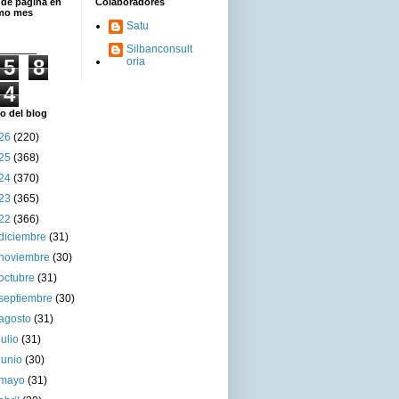
 de página en
Colaboradores
imo mes
Satu
Silbanconsult
5
8
oria
4
o del blog
26
(220)
25
(368)
24
(370)
23
(365)
22
(366)
diciembre
(31)
noviembre
(30)
octubre
(31)
septiembre
(30)
agosto
(31)
julio
(31)
junio
(30)
mayo
(31)