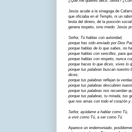
¿Qué me quieres decir, Señor? ¿Cómo
Jesús acude a la sinagoga de Cafarn
que oficiaba en el Templo, ni un rabin
brota del dinero, de la posición soci
genera respeto, sino miedo. Jesús p
Señor, Tú hablas con autoridad,
porque has sido enviado por Dios Pad
porque hablas de lo que sabes, no ha
porque hablas con sencillez, para qu
porque hablas con respeto, nunca con
porque haces lo que dices, vives lo 
porque tus palabras buscan nuestro
dices;
porque tus palabras reflejan la verda
porque tus palabras descubren nuestr
porque tus palabras nos recuerdan q
porque tus palabras, tu mirada, tus 
que nos amas con todo el corazón y
Señor, ayúdame a hablar como Tú,
a vivir como Tú, a ser como Tú.
Aparece un endemoniado, posiblemen