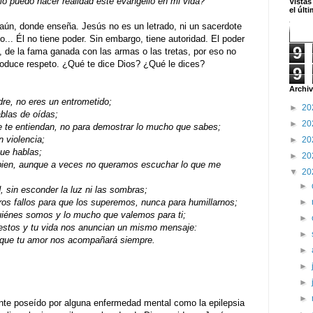
 puedo hacer realidad este evangelio en mi vida?
Vistas
el últ
aún, donde enseña. Jesús no es un letrado, ni un sacerdote
o... Él no tiene poder. Sin embargo, tiene autoridad. El poder
9
al, de la fama ganada con las armas o las tretas, por eso no
roduce respeto. ¿Qué te dice Dios? ¿Qué le dices?
9
Archiv
re, no eres un entrometido;
►
20
blas de oídas;
►
20
e te entiendan, no para demostrar lo mucho que sabes;
 violencia;
►
20
que hablas;
►
20
 bien, aunque a veces no queramos escuchar lo que me
▼
20
►
d, sin esconder la luz ni las sombras;
►
os fallos para que los superemos, nunca para humillarnos;
uiénes somos y lo mucho que valemos para ti;
►
gestos y tu vida nos anuncian un mismo mensaje:
►
 que tu amor nos acompañará siempre.
►
►
►
►
te poseído por alguna enfermedad mental como la epilepsia