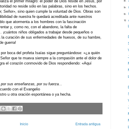
►
aliza el primer milagro: el poder de Dios reside en Jesús, por
toridad no reside sólo en las palabras, sino en los hechos.
►
r, Señor», sino quien cumple la voluntad de Dios. Obras son
►
bilidad de nuestra fe quedará acreditada ante nuestros
▼
ablo que atormenta a los hombres con la fascinación
entar y, como no, con el abandono, la falta de
... ¡cuántos niños obligados a trabajar desde pequeños o
a la curación de sus enfermedades de huesos, de su hambre,
de guerra!
o por boca del profeta Isaías sigue preguntándose: «¿a quién
al Señor que te mueva siempre a la compasión ante el dolor de
egra el corazón conmovido de Dios respondiendo: «Aquí
por sus enseñanzas, por su fuerza...
uerdo con el Evangelio
ro u otra oración espontánea o ya hecha.
Inicio
Entrada antigua