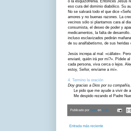
o la esquizofrenia. Entonces Jesús re
eso cura del dominio diabólico. Su au
No se salvará todo el que dice «Seño
amores y no buenas razones. La credi
vecinos sólo si plantamos cara al di
consumista, el deseo de poder y apar
medicamentos, la falta de desarrollo
incluso esclavizados pedirán mañan
de su analfabetismo, de sus heridas 
Jesús increpa al mal: «cállate». Per
enviaré, quién irá por mí?». Pídele 
cada persona, viva cerca o lejos. Al
estoy, Señor, envíame a mí».
4. Termino la oración
Doy gracias a Dios por su compañía, 
Le pido que me ayude a vivir de ac
Me despido rezando el Padre Nuest
Publicado por
Satu
en
0:00
Entrada más reciente