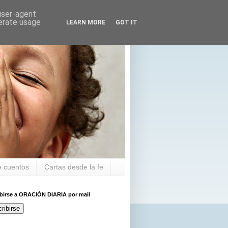
 user-agent
nerate usage
LEARN MORE
GOT IT
 cuentos
Cartas desde la fe
ibirse a ORACIÓN DIARIA por mail
ribirse