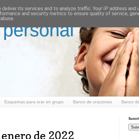
deliver its services and to analyze traffic. Your IP address and
formance and security metrics to ensure quality of service, ge
 abuse.
 personal
a
Esquemas para orar en grupo
Banco de oraciones
Banco de
Suscr
Susc
 enero de 2022