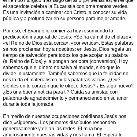
el tiempo litúrgico más largo del año (34 semanas) en el que
el sacerdote celebra la Eucaristía con ornamentos verdes.
Es una invitación a caminar con Cristo, a conocer su vida
pública y a profundizar en su persona para mejor amarle.
Por eso, el Evangelio comienza hoy resumiendo la
predicación inaugural de Jesús: «Se ha cumplido el plazo»,
«el Reino de Dios está cerca», «convertíos». Estas palabras
se nos proclaman hoy a nosotros: en Jesús, Dios regala un
tiempo de salvación para todos los que acojan su palabra
(el Reino de Dios) y la pongan por obra (conversión). Hoy
sabemos que el dinero no salva al mundo, sino que lo
divide injustamente. También sabemos que la felicidad no
nos la da el materialismo ni las palabras vacías. ¿Qué
sientes en tu corazón que te ofrece Jesús? ¿Es algo nuevo?
¿Es una buena noticia para ti? Cuida su amistad con
palabras de agradecimiento y permaneciendo en su amor
durante toda la jornada.
En medio de nuestras ocupaciones cotidianas Jesús nos
dice «sígueme». Los primeros discípulos responden
generosamente y dejan las redes. Él mira hoy
amorosamente nuestras vidas y nos llama. Él espera tu