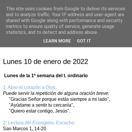
This site uses cookies from Google to deliver its services
Oración personal
and to analyze traffic. Your IP address and user-agent are
shared with Google along with performance and security
metrics to ensure quality of service, generate usage
con el Evangelio de cada día
statistics, and to detect and address abuse.
LEARN MORE
GOT IT
▼
lunes, 10 de enero de 2022
Lunes 10 de enero de 2022
Lunes de la 1ª semana del t. ordinario
1. Abro el corazón a Dios.
Puede servir la repetición de alguna oración breve:
"Gracias Señor porque estás siempre a mi lado",
"Ayúdame a sentir tu cercanía",
"Quiero estar contigo, Jesús".
2. Lectura del Evangelio. Escucho.
San Marcos 1, 14-20