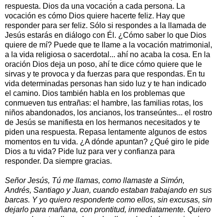
respuesta. Dios da una vocación a cada persona. La
vocación es cómo Dios quiere hacerte feliz. Hay que
responder para ser feliz. Sólo si respondes a la llamada de
Jesús estarás en diálogo con Él. ¿Cómo saber lo que Dios
quiere de mí? Puede que te llame a la vocación matrimonial,
a la vida religiosa o sacerdotal... ahí no acaba la cosa. En la
oración Dios deja un poso, ahí te dice cómo quiere que le
sirvas y te provoca y da fuerzas para que respondas. En tu
vida determinadas personas han sido luz y te han indicado
el camino. Dios también habla en los problemas que
conmueven tus entrañas: el hambre, las familias rotas, los
niños abandonados, los ancianos, los transeúntes... el rostro
de Jesús se manifiesta en los hermanos necesitados y te
piden una respuesta. Repasa lentamente algunos de estos
momentos en tu vida. ¿A dónde apuntan? ¿Qué giro le pide
Dios a tu vida? Pide luz para ver y confianza para
responder. Da siempre gracias.
Señor Jesús, Tú me llamas, como llamaste a Simón,
Andrés, Santiago y Juan, cuando estaban trabajando en sus
barcas. Y yo quiero responderte como ellos, sin excusas, sin
dejarlo para mañana, con prontitud, inmediatamente. Quiero