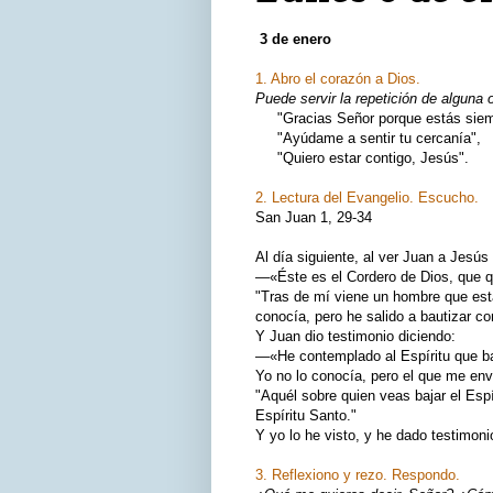
3 de enero
1. Abro el corazón a Dios.
Puede servir la repetición de alguna 
"Gracias Señor porque estás siemp
"Ayúdame a sentir tu cercanía",
"Quiero estar contigo, Jesús".
2. Lectura del Evangelio. Escucho.
San Juan 1, 29‑34
Al día siguiente, al ver Juan a Jesús
—«Éste es el Cordero de Dios, que qu
"Tras de mí viene un hombre que está
conocía, pero he salido a bautizar c
Y Juan dio testimonio diciendo:
—«He contemplado al Espíritu que ba
Yo no lo conocía, pero el que me env
"Aquél sobre quien veas bajar el Espí
Espíritu Santo."
Y yo lo he visto, y he dado testimoni
3. Reflexiono y rezo. Respondo.