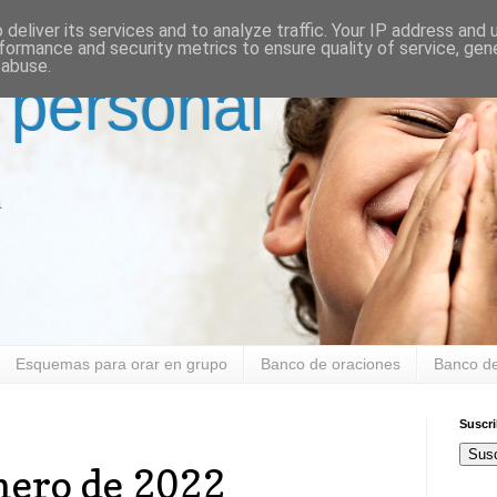
deliver its services and to analyze traffic. Your IP address and
formance and security metrics to ensure quality of service, ge
 abuse.
 personal
a
Esquemas para orar en grupo
Banco de oraciones
Banco de
Suscr
Susc
nero de 2022