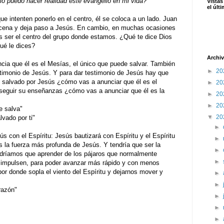
 puedo hacer realidad este evangelio en mi vida?
Vistas
el últ
e intenten ponerlo en el centro, él se coloca a un lado. Juan
scena y deja paso a Jesús. En cambio, en muchas ocasiones
ser el centro del grupo donde estamos. ¿Qué te dice Dios
ué le dices?
Archiv
ncia que él es el Mesías, el único que puede salvar. También
►
20
timonio de Jesús. Y para dar testimonio de Jesús hay que
es salvado por Jesús ¿cómo vas a anunciar que él es el
►
20
 seguir su enseñanzas ¿cómo vas a anunciar que él es la
►
20
►
20
 salva"
▼
20
vado por ti"
►
s con el Espíritu: Jesús bautizará con Espíritu y el Espíritu
►
s la fuerza más profunda de Jesús. Y tendría que ser la
►
ndríamos que aprender de los pájaros que normalmente
►
es impulsen, para poder avanzar más rápido y con menos
or donde sopla el viento del Espíritu y dejarnos mover y
►
►
razón"
►
►
►