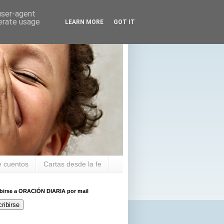
 user-agent
nerate usage
LEARN MORE
GOT IT
 cuentos
Cartas desde la fe
ibirse a ORACIÓN DIARIA por mail
ribirse