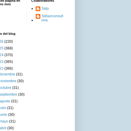
 de página en
Colaboradores
imo mes
Satu
Silbanconsult
oria
o del blog
26
(220)
25
(368)
24
(370)
23
(365)
22
(366)
diciembre
(31)
noviembre
(30)
octubre
(31)
septiembre
(30)
agosto
(31)
julio
(31)
junio
(30)
mayo
(31)
abril
(30)