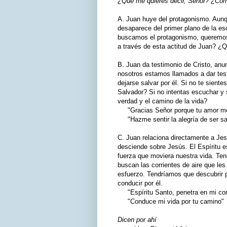
¿Qué me quieres decir, Señor? ¿Cómo
A. Juan huye del protagonismo. Aunqu
desaparece del primer plano de la e
buscamos el protagonismo, queremos 
a través de esta actitud de Juan? ¿Q
B. Juan da testimonio de Cristo, anu
nosotros estamos llamados a dar tes
dejarse salvar por él. Si no te sient
Salvador? Si no intentas escuchar y
verdad y el camino de la vida?
"Gracias Señor porque tu amor me
"Hazme sentir la alegría de ser sal
C. Juan relaciona directamente a Jesú
desciende sobre Jesús. El Espíritu e
fuerza que moviera nuestra vida. Te
buscan las corrientes de aire que l
esfuerzo. Tendríamos que descubrir p
conducir por él.
"Espíritu Santo, penetra en mi co
"Conduce mi vida por tu camino"
Dicen por ahí