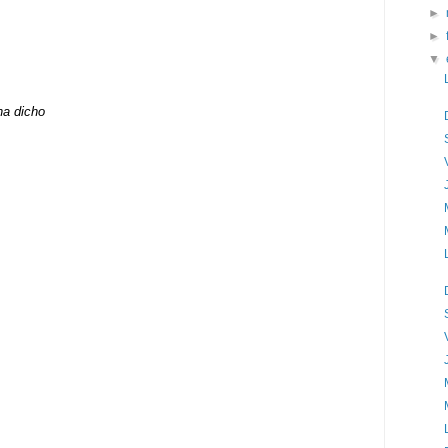
►
►
▼
ha dicho