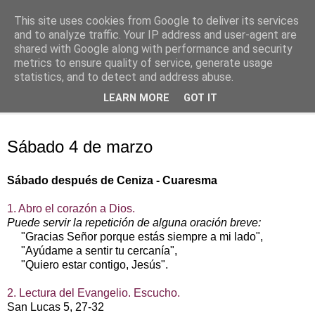
This site uses cookies from Google to deliver its services
Oración personal
and to analyze traffic. Your IP address and user-agent are
shared with Google along with performance and security
metrics to ensure quality of service, generate usage
con el Evangelio de cada día
statistics, and to detect and address abuse.
LEARN MORE
GOT IT
▼
sábado, 4 de marzo de 2017
Sábado 4 de marzo
Sábado después de Ceniza - Cuaresma
1. Abro el corazón a Dios.
Puede servir la repetición de alguna oración breve:
"Gracias Señor porque estás siempre a mi lado",
"Ayúdame a sentir tu cercanía",
"Quiero estar contigo, Jesús".
2. Lectura del Evangelio. Escucho.
San Lucas 5, 27‑32