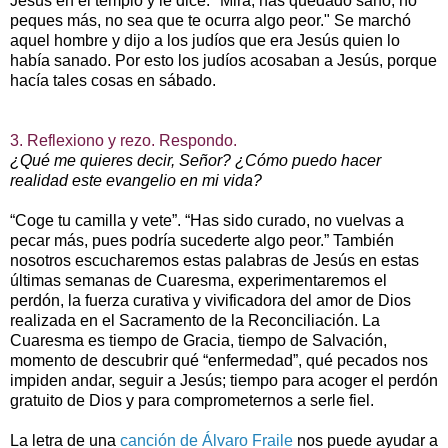
Jesús en el templo y le dice: "Mira, has quedado sano; no
peques más, no sea que te ocurra algo peor." Se marchó
aquel hombre y dijo a los judíos que era Jesús quien lo
había sanado. Por esto los judíos acosaban a Jesús, porque
hacía tales cosas en sábado.
3. Reflexiono y rezo. Respondo.
¿Qué me quieres decir, Señor? ¿Cómo puedo hacer
realidad este evangelio en mi vida?
“Coge tu camilla y vete”. “Has sido curado, no vuelvas a
pecar más, pues podría sucederte algo peor.” También
nosotros escucharemos estas palabras de Jesús en estas
últimas semanas de Cuaresma, experimentaremos el
perdón, la fuerza curativa y vivificadora del amor de Dios
realizada en el Sacramento de la Reconciliación. La
Cuaresma es tiempo de Gracia, tiempo de Salvación,
momento de descubrir qué “enfermedad”, qué pecados nos
impiden andar, seguir a Jesús; tiempo para acoger el perdón
gratuito de Dios y para comprometernos a serle fiel.
La letra de una
canción de Álvaro Fraile
nos puede ayudar a