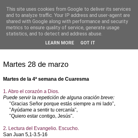
This site uses cookies from Google to deliver its services
Oración personal
and to analyze traffic. Your IP address and user-agent are
shared with Google along with performance and security
metrics to ensure quality of service, generate usage
con el Evangelio de cada día
statistics, and to detect and address abuse.
LEARN MORE
GOT IT
▼
martes, 28 de marzo de 2017
Martes 28 de marzo
Martes de la 4ª semana de Cuaresma
1. Abro el corazón a Dios.
Puede servir la repetición de alguna oración breve:
"Gracias Señor porque estás siempre a mi lado",
"Ayúdame a sentir tu cercanía",
"Quiero estar contigo, Jesús".
2. Lectura del Evangelio. Escucho.
San Juan 5,1-3.5-16