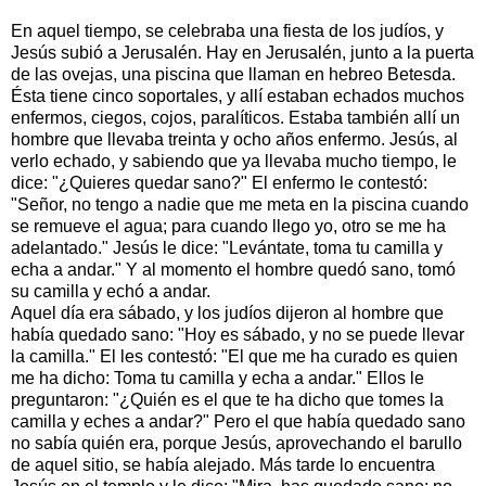
En aquel tiempo, se celebraba una fiesta de los judíos, y
Jesús subió a Jerusalén. Hay en Jerusalén, junto a la puerta
de las ovejas, una piscina que llaman en hebreo Betesda.
Ésta tiene cinco soportales, y allí estaban echados muchos
enfermos, ciegos, cojos, paralíticos. Estaba también allí un
hombre que llevaba treinta y ocho años enfermo. Jesús, al
verlo echado, y sabiendo que ya llevaba mucho tiempo, le
dice: "¿Quieres quedar sano?" El enfermo le contestó:
"Señor, no tengo a nadie que me meta en la piscina cuando
se remueve el agua; para cuando llego yo, otro se me ha
adelantado." Jesús le dice: "Levántate, toma tu camilla y
echa a andar." Y al momento el hombre quedó sano, tomó
su camilla y echó a andar.
Aquel día era sábado, y los judíos dijeron al hombre que
había quedado sano: "Hoy es sábado, y no se puede llevar
la camilla." El les contestó: "El que me ha curado es quien
me ha dicho: Toma tu camilla y echa a andar." Ellos le
preguntaron: "¿Quién es el que te ha dicho que tomes la
camilla y eches a andar?" Pero el que había quedado sano
no sabía quién era, porque Jesús, aprovechando el barullo
de aquel sitio, se había alejado. Más tarde lo encuentra