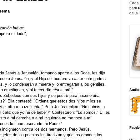
Cada 
para 
resma
de la 
oración breve:
re a mi lado",
do Jesús a Jerusalén, tomando aparte a los Doce, les dijo
ndo a Jerusalén, y el Hijo del hombre va a ser entregado a
, y lo condenarán a muerte y lo entregarán a los gentiles,
o crucifiquen; y al tercer día resucitará."
Audios
s Zebedeos con sus hijos y se postró para hacerle una
as?" Ella contestó: "Ordena que estos dos hijos míos se
y el otro a tu izquierda." Pero Jesús replicó: "No sabéis lo
 cáliz que yo he de beber?" Contestaron: "Lo somos." Él les
puesto a mi derecha o a mi izquierda no me toca a mí
ienes lo tiene reservado mi Padre."
Faceb
se indignaron contra los dos hermanos. Pero Jesús,
s jefes de los pueblos los tiranizan y que los grandes los