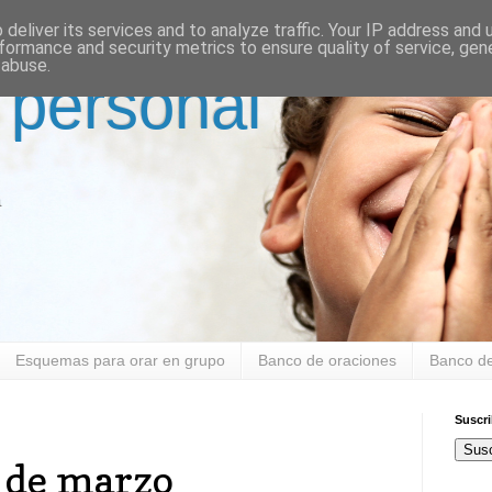
deliver its services and to analyze traffic. Your IP address and
formance and security metrics to ensure quality of service, ge
 abuse.
 personal
a
Esquemas para orar en grupo
Banco de oraciones
Banco de
Suscr
Susc
 de marzo