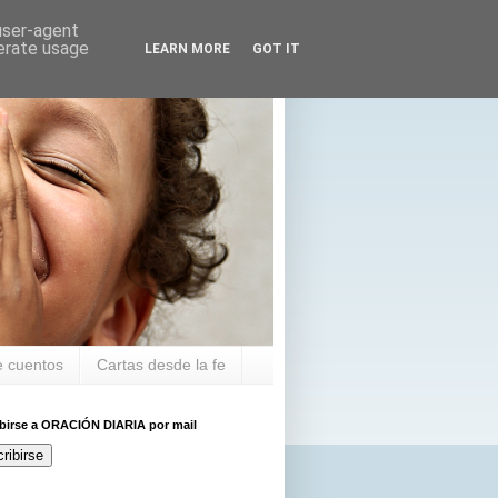
 user-agent
nerate usage
LEARN MORE
GOT IT
 cuentos
Cartas desde la fe
ibirse a ORACIÓN DIARIA por mail
ribirse