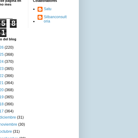
 de página en
Colaboradores
imo mes
Satu
Silbanconsult
5
8
oria
1
o del blog
26
(220)
25
(368)
24
(370)
23
(365)
22
(366)
21
(364)
20
(368)
19
(365)
18
(366)
17
(364)
diciembre
(31)
noviembre
(30)
octubre
(31)