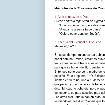
Miércoles de la 2ª semana de Cua
1. Abro el corazón a Dios.
Puede servir la repetición de alguna 
"Gracias Señor porque estás siemp
"Ayúdame a sentir tu cercanía",
"Quiero estar contigo, Jesús".
2. Lectura del Evangelio. Escucho.
Mateo 20,17-28
En aquel tiempo, mientras iba subien
por el camino: "Mirad, estamos subie
los sumos sacerdotes y a los escribas
para que se burlen de él, lo azoten y l
Entonces se le acercó la madre de lo
petición. Él le preguntó: "¿Qué dese
sienten en tu reino, uno a tu derecha 
que pedís. ¿Sois capaces de beber el
dijo: "Mi cáliz lo beberéis; pero el 
concederlo, es para aquellos para qu
Los otros diez, que lo habían oído, 
reuniéndolos, les dijo: "Sabéis que lo