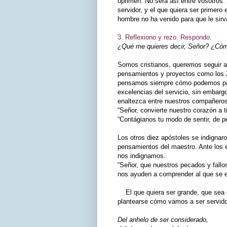
oprimen. No será así entre vosotros:
servidor, y el que quiera ser primero 
hombre no ha venido para que le sirv
3. Reflexiono y rezo. Respondo.
¿Qué me quieres decir, Señor? ¿Cómo
Somos cristianos, queremos seguir a
pensamientos y proyectos como los 
pensamos siempre cómo podemos pasa
excelencias del servicio, sin embarg
enaltezca entre nuestros compañeros 
“Señor, convierte nuestro corazón a ti
“Contágianos tu modo de sentir, de pe
Los otros diez apóstoles se indignar
pensamientos del maestro. Ante los 
nos indignamos.
“Señor, que nuestros pecados y fallo
nos ayuden a comprender al que se 
El que quiera ser grande, que sea el
plantearse cómo vamos a ser servidor
Del anhelo de ser considerado,