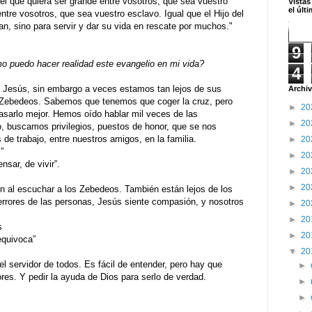
 el que quiera ser grande entre vosotros, que sea vuestro
Vistas
el últ
entre vosotros, que sea vuestro esclavo. Igual que el Hijo del
an, sino para servir y dar su vida en rescate por muchos."
9
 puedo hacer realidad este evangelio en mi vida?
4
 Jesús, sin embargo a veces estamos tan lejos de sus
Archiv
Zebedeos. Sabemos que tenemos que coger la cruz, pero
►
20
rlo mejor. Hemos oído hablar mil veces de las
►
20
o, buscamos privilegios, puestos de honor, que se nos
de trabajo, entre nuestros amigos, en la familia.
►
20
”
►
20
nsar, de vivir”.
►
20
►
20
on al escuchar a los Zebedeos. También están lejos de los
errores de las personas, Jesús siente compasión, y nosotros
►
20
►
20
s
►
20
equivoca”
▼
20
 servidor de todos. Es fácil de entender, pero hay que
►
es. Y pedir la ayuda de Dios para serlo de verdad.
►
►