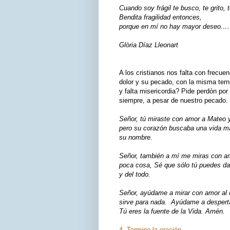
Cuando soy frágil te busco, te grito,
Bendita fragilidad entonces,
porque en mí no hay mayor deseo.…
Glòria Díaz Lleonart
A los cristianos nos falta con frecu
dolor y su pecado, con la misma tern
y falta misericordia? Pide perdón po
siempre, a pesar de nuestro pecado.
Señor, tú miraste con amor a Mateo y
pero su corazón buscaba una vida má
su nombre.
Señor, también a mí me miras con a
poca cosa, Sé que sólo tú puedes dar
y del todo.
Señor, ayúdame a mirar con amor al q
sirve para nada. Ayúdame a desperta
Tú eres la fuente de la Vida. Amén.
4. Termino la oración