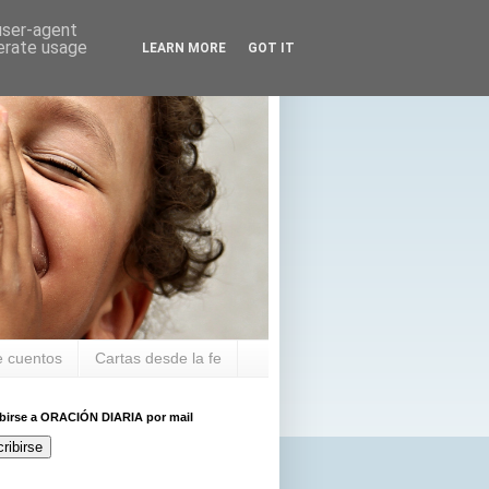
 user-agent
nerate usage
LEARN MORE
GOT IT
 cuentos
Cartas desde la fe
ibirse a ORACIÓN DIARIA por mail
ribirse