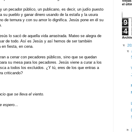
Vistas
el últ
 un pecador público, un publicano, es decir, un judío puesto
a su pueblo y ganar dinero usando de la estafa y la usura
eno de ternura y con su amor lo dignifica. Jesús pone en él su
9
o.
4
sús lo sacó de aquella vida arrastrada. Mateo se alegra de
Archiv
sar de todo. Así es Jesús y así hemos de ser también
▼
20
 en fiesta, en cena.
▼
ran a cenar con pecadores públicos, sino que se quedan
epara su mesa para los pecadores. Jesús viene a curar a los
sca a todos los excluidos. ¿Y tú, eres de los que entras a
a criticando?
cio que se lleva el viento.
 te espero…
►