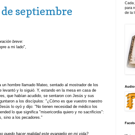
Cada 
 de septiembre
para 
de la 
oración breve:
re a mi lado",
 a un hombre llamado Mateo, sentado al mostrador de los
Audios
e levantó y lo siguió. Y, estando en la mesa en casa de
es, que habían acudido, se sentaron con Jesús y sus
preguntaron a los discípulos: "¿Cómo es que vuestro maestro
esús lo oyó y dijo: "No tienen necesidad de médico los
nded lo que significa "misericordia quiero y no sacrificios":
s, sino a los pecadores."
Faceb
 puedo hacer realidad este evangelio en mi vida?