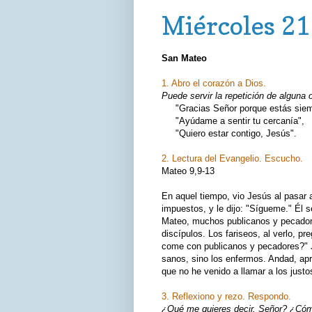
Miércoles 21
San Mateo
1. Abro el corazón a Dios.
Puede servir la repetición de alguna 
"Gracias Señor porque estás siemp
"Ayúdame a sentir tu cercanía",
"Quiero estar contigo, Jesús".
2. Lectura del Evangelio. Escucho.
Mateo 9,9-13
En aquel tiempo, vio Jesús al pasar
impuestos, y le dijo: "Sígueme." Él s
Mateo, muchos publicanos y pecador
discípulos. Los fariseos, al verlo, 
come con publicanos y pecadores?" J
sanos, sino los enfermos. Andad, apre
que no he venido a llamar a los justo
3. Reflexiono y rezo. Respondo.
¿Qué me quieres decir, Señor? ¿Cómo