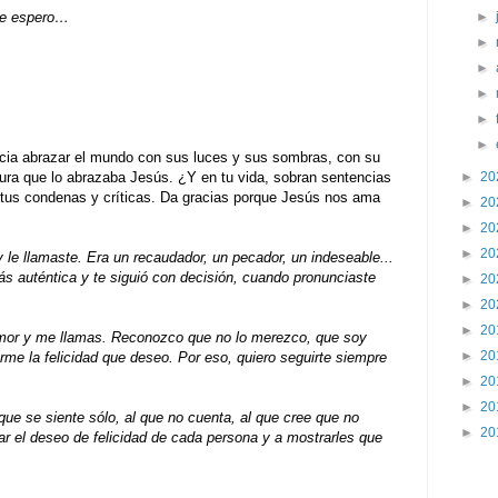
►
 te espero…
►
►
►
►
►
encia abrazar el mundo con sus luces y sus sombras, con su
►
20
ura que lo abrazaba Jesús. ¿Y en tu vida, sobran sentencias
r tus condenas y críticas. Da gracias porque Jesús nos ama
►
20
►
20
►
20
 le llamaste. Era un recaudador, un pecador, un indeseable...
s auténtica y te siguió con decisión, cuando pronunciaste
►
20
►
20
►
20
mor y me llamas. Reconozco que no lo merezco, que soy
►
20
me la felicidad que deseo. Por eso, quiero seguirte siempre
►
20
►
20
ue se siente sólo, al que no cuenta, al que cree que no
►
20
r el deseo de felicidad de cada persona y a mostrarles que