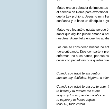
Mateo era un cobrador de impuestos y
al servicio de Roma para extorsionar 
que la Ley prohibía. Jesús lo mira ll
confianza y lo hace un discípulo suy
Mateo «se levantó», quizás porque Je
saber que alguien puede amarle a pe
nosotros. Aquel feliz encuentro acaba
Los que se consideran buenos no ent
fuera criticando. Dios comparte y pr
enfermos, no a los sanos, por eso bu
cenar con pecadores o te quedas fuer
Cuando soy frágil te encuentro,
cuando soy debilidad, lágrima, o silen
Cuando soy frágil te busco, te grito,
te busco y tu ternura me cubre,
te grito y tu compasión me abraza,
te espero y te haces regalo,
todo Tú, todo entero.