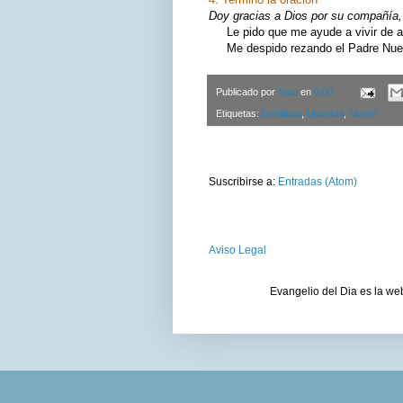
Doy gracias a Dios por su compañía, 
Le pido que me ayude a vivir de ac
Me despido rezando el Padre Nuest
Publicado por
Satu
en
0:00
Etiquetas:
Debilidad
,
Llamada
,
Misión
Suscribirse a:
Entradas (Atom)
Aviso Legal
Evangelio del Dia es la we