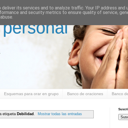
deliver its services and to analyze traffic. Your IP address and
formance and security metrics to ensure quality of service, ge
 abuse.
 personal
a
Esquemas para orar en grupo
Banco de oraciones
Banco de
Suscr
a etiqueta
Debilidad
.
Mostrar todas las entradas
Susc