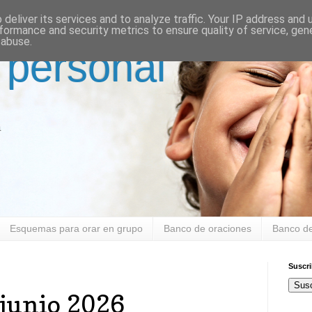
deliver its services and to analyze traffic. Your IP address and
formance and security metrics to ensure quality of service, ge
 abuse.
 personal
a
Esquemas para orar en grupo
Banco de oraciones
Banco de
Suscr
Susc
 junio 2026