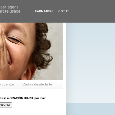
 user-agent
nerate usage
LEARN MORE
GOT IT
 cuentos
Cartas desde la fe
ibirse a ORACIÓN DIARIA por mail
ribirse