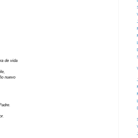
ra de vida
le,
año nuevo
Padre.
;
or.