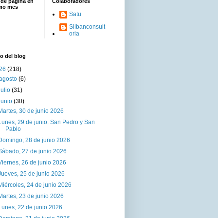
 de página en
Colaboradores
imo mes
Satu
Silbanconsult
oria
o del blog
26
(218)
agosto
(6)
julio
(31)
junio
(30)
Martes, 30 de junio 2026
Lunes, 29 de junio. San Pedro y San
Pablo
Domingo, 28 de junio 2026
Sábado, 27 de junio 2026
Viernes, 26 de junio 2026
Jueves, 25 de junio 2026
Miércoles, 24 de junio 2026
Martes, 23 de junio 2026
Lunes, 22 de junio 2026