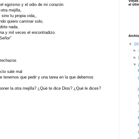
Vistas
egoísmo y el odio de mi corazón.
el últ
a mejilla,
o tu propia vida,,
uiero caminar solo,
rte nada,
 mil veces el encontradizo.
Archiv
eñor”
▼
20
►
►
 rechazos
▼
ecto sale mal
que tenemos que pedir y una tarea en la que debemos
ner la otra mejilla? ¿Qué te dice Dios? ¿Qué le dices?