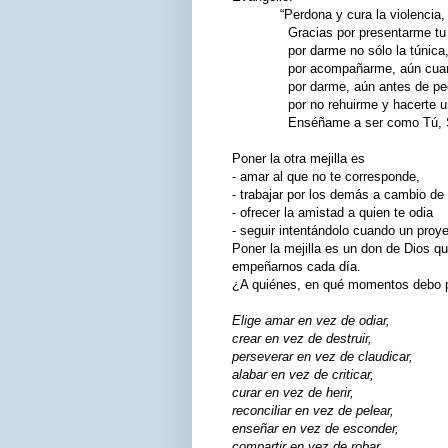
“Perdona y cura la violencia, el 
Gracias por presentarme tu otr
por darme no sólo la túnica, sin
por acompañarme, aún cuando q
por darme, aún antes de pedi
por no rehuirme y hacerte una y
Enséñame a ser como Tú, S
Poner la otra mejilla es
- amar al que no te corresponde,
- trabajar por los demás a cambio de
- ofrecer la amistad a quien te odia
- seguir intentándolo cuando un proy
Poner la mejilla es un don de Dios 
empeñarnos cada día.
¿A quiénes, en qué momentos debo po
Elige amar en vez de odiar,
crear en vez de destruir,
perseverar en vez de claudicar,
alabar en vez de criticar,
curar en vez de herir,
reconciliar en vez de pelear,
enseñar en vez de esconder,
compartir en vez de robar,