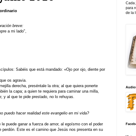
Cada 
para 
ordinario
de la 
oración breve:
re a mi lado",
scípulos: Sabéis que está mandado: «Ojo por ojo, diente por
 que os agravia.
 mejilla derecha, preséntale la otra; al que quiera ponerte
Audios
ambién la capa; a quien te requiera para caminar una milla,
; y al que te pide prestado, no lo rehuyas.
 puedo hacer realidad este evangelio en mi vida?
e le puede ganar a fuerza de amor, al egoísmo con el poder
Faceb
de perdón. Este es el camino que Jesús nos presenta en su