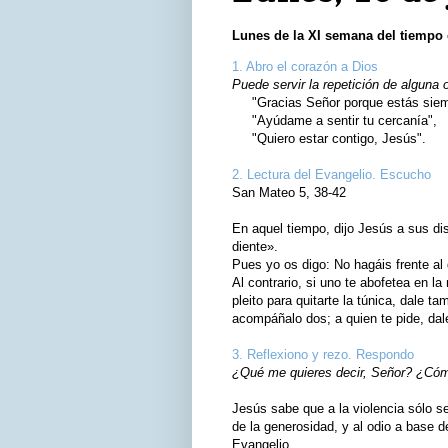
Lunes de la XI semana del tiempo 
1. Abro el corazón a Dios
Puede servir la repetición de alguna 
"Gracias Señor porque estás siemp
"Ayúdame a sentir tu cercanía",
"Quiero estar contigo, Jesús".
2. Lectura del Evangelio. Escucho
San Mateo 5, 38-42
En aquel tiempo, dijo Jesús a sus di
diente».
Pues yo os digo: No hagáis frente al
Al contrario, si uno te abofetea en la
pleito para quitarte la túnica, dale t
acompáñalo dos; a quien te pide, dale
3. Reflexiono y rezo. Respondo
¿Qué me quieres decir, Señor? ¿Cómo
Jesús sabe que a la violencia sólo s
de la generosidad, y al odio a base 
Evangelio.