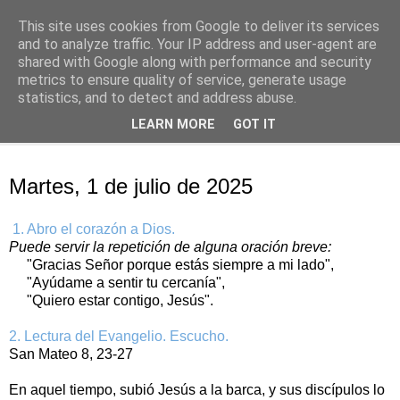
This site uses cookies from Google to deliver its services
Oración personal
and to analyze traffic. Your IP address and user-agent are
shared with Google along with performance and security
metrics to ensure quality of service, generate usage
con el Evangelio de cada día
statistics, and to detect and address abuse.
LEARN MORE
GOT IT
▼
martes, 1 de julio de 2025
Martes, 1 de julio de 2025
1. Abro el corazón a Dios.
Puede servir la repetición de alguna oración breve:
"Gracias Señor porque estás siempre a mi lado",
"Ayúdame a sentir tu cercanía",
"Quiero estar contigo, Jesús".
2. Lectura del Evangelio. Escucho.
San Mateo 8, 23-27
En aquel tiempo, subió Jesús a la barca, y sus discípulos lo