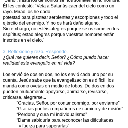
"Señor, hasta los demonios se nos someten en tu nombre."
Él les contestó: "Veía a Satanás caer del cielo como un
rayo. Mirad: os he dado
potestad para pisotear serpientes y escorpiones y todo el
ejército del enemigo. Y no os hará daño alguno.
Sin embargo, no estéis alegres porque se os someten los
espíritus; estad alegres porque vuestros nombres están
inscritos en el cielo."
3. Reflexiono y rezo. Respondo.
¿Qué me quieres decir, Señor? ¿Cómo puedo hacer
realidad este evangelio en mi vida?
Los envió de dos en dos, no los envió cada uno por su
cuenta. Jesús sabe que la evangelización es difícil, los
manda como ovejas en medio de lobos. De dos en dos
pueden mutuamente apoyarse, animarse, revisarse,
criticarse, alegrarse...
“Gracias, Señor, por contar conmigo, por enviarme”
“Gracias por los compañeros de camino y de misión”
“Perdona y cura mi individualismo”
“Dame sabiduría para reconocer las dificultades
y fuerza para superarlas”