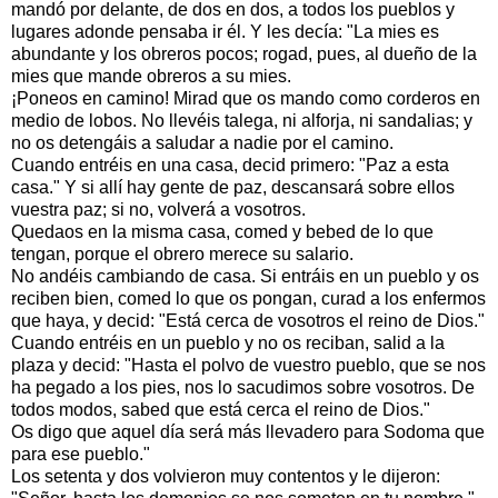
mandó por delante, de dos en dos, a todos los pueblos y
lugares adonde pensaba ir él. Y les decía: "La mies es
abundante y los obreros pocos; rogad, pues, al dueño de la
mies que mande obreros a su mies.
¡Poneos en camino! Mirad que os mando como corderos en
medio de lobos. No llevéis talega, ni alforja, ni sandalias; y
no os detengáis a saludar a nadie por el camino.
Cuando entréis en una casa, decid primero: "Paz a esta
casa." Y si allí hay gente de paz, descansará sobre ellos
vuestra paz; si no, volverá a vosotros.
Quedaos en la misma casa, comed y bebed de lo que
tengan, porque el obrero merece su salario.
No andéis cambiando de casa. Si entráis en un pueblo y os
reciben bien, comed lo que os pongan, curad a los enfermos
que haya, y decid: "Está cerca de vosotros el reino de Dios."
Cuando entréis en un pueblo y no os reciban, salid a la
plaza y decid: "Hasta el polvo de vuestro pueblo, que se nos
ha pegado a los pies, nos lo sacudimos sobre vosotros. De
todos modos, sabed que está cerca el reino de Dios."
Os digo que aquel día será más llevadero para Sodoma que
para ese pueblo."
Los setenta y dos volvieron muy contentos y le dijeron: