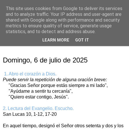
This site uses cookies from Google to deliver its services
Oración personal
and to analyze traffic. Your IP address and user-agent are
shared with Google along with performance and security
metrics to ensure quality of service, generate usage
con el Evangelio de cada día
statistics, and to detect and address abuse.
LEARN MORE
GOT IT
▼
domingo, 6 de julio de 2025
Domingo, 6 de julio de 2025
1. Abro el corazón a Dios.
Puede servir la repetición de alguna oración breve:
"Gracias Señor porque estás siempre a mi lado",
"Ayúdame a sentir tu cercanía",
"Quiero estar contigo, Jesús".
2. Lectura del Evangelio. Escucho.
San Lucas 10, 1-12, 17-20
En aquel tiempo, designó el Señor otros setenta y dos y los