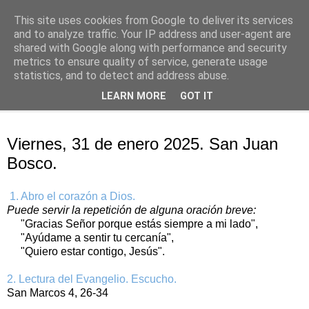
This site uses cookies from Google to deliver its services
Oración personal
and to analyze traffic. Your IP address and user-agent are
shared with Google along with performance and security
metrics to ensure quality of service, generate usage
con el Evangelio de cada día
statistics, and to detect and address abuse.
LEARN MORE
GOT IT
▼
viernes, 31 de enero de 2025
Viernes, 31 de enero 2025. San Juan
Bosco.
1. Abro el corazón a Dios.
Puede servir la repetición de alguna oración breve:
"Gracias Señor porque estás siempre a mi lado",
"Ayúdame a sentir tu cercanía",
"Quiero estar contigo, Jesús".
2. Lectura del Evangelio. Escucho.
San Marcos 4, 26-34