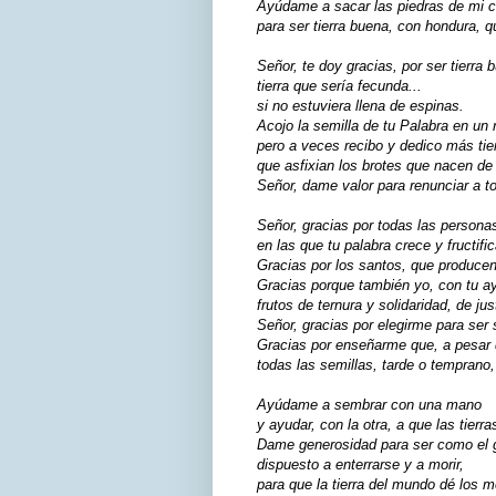
Ayúdame a sacar las piedras de mi c
para ser tierra buena, con hondura, q
Señor, te doy gracias, por ser tierra 
tierra que sería fecunda...
si no estuviera llena de espinas.
Acojo la semilla de tu Palabra en un 
pero a veces recibo y dedico más tie
que asfixian los brotes que nacen de 
Señor, dame valor para renunciar a t
Señor, gracias por todas las persona
en las que tu palabra crece y fructifi
Gracias por los santos, que producen 
Gracias porque también yo, con tu ay
frutos de ternura y solidaridad, de jus
Señor, gracias por elegirme para ser
Gracias por enseñarme que, a pesar 
todas las semillas, tarde o temprano,
Ayúdame a sembrar con una mano
y ayudar, con la otra, a que las tierr
Dame generosidad para ser como el g
dispuesto a enterrarse y a morir,
para que la tierra del mundo dé los 