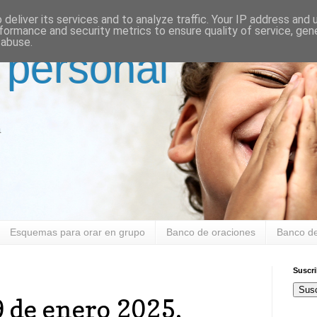
deliver its services and to analyze traffic. Your IP address and
formance and security metrics to ensure quality of service, ge
 abuse.
 personal
a
Esquemas para orar en grupo
Banco de oraciones
Banco de
Suscr
Susc
9 de enero 2025.