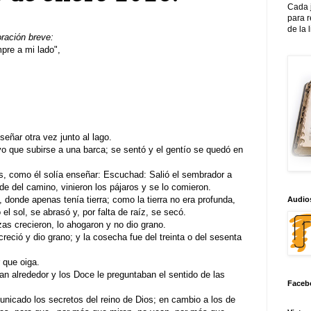
Cada 
para 
de la 
oración breve:
re a mi lado",
eñar otra vez junto al lago.
o que subirse a una barca; se sentó y el gentío se quedó en
, como él solía enseñar: Escuchad: Salió el sembrador a
de del camino, vinieron los pájaros y se lo comieron.
 donde apenas tenía tierra; como la tierra no era profunda,
Audios
el sol, se abrasó y, por falta de raíz, se secó.
as crecieron, lo ahogaron y no dio grano.
creció y dio grano; y la cosecha fue del treinta o del sesenta
 que oiga.
n alrededor y los Doce le preguntaban el sentido de las
Faceb
municado los secretos del reino de Dios; en cambio a los de