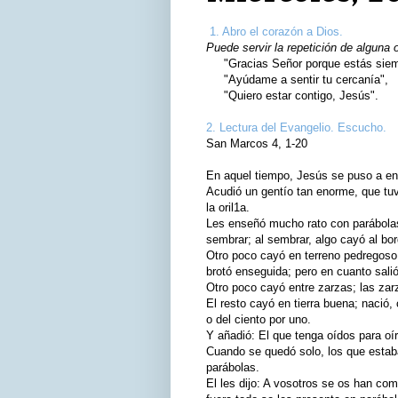
1. Abro el corazón a Dios.
Puede servir la repetición de alguna 
"Gracias Señor porque estás siemp
"Ayúdame a sentir tu cercanía",
"Quiero estar contigo, Jesús".
2. Lectura del Evangelio. Escucho.
San Marcos 4, 1-20
En aquel tiempo, Jesús se puso a ens
Acudió un gentío tan enorme, que tuv
la oril1a.
Les enseñó mucho rato con parábolas
sembrar; al sembrar, algo cayó al bor
Otro poco cayó en terreno pedregoso,
brotó enseguida; pero en cuanto salió 
Otro poco cayó entre zarzas; las zarz
El resto cayó en tierra buena; nació, 
o del ciento por uno.
Y añadió: El que tenga oídos para oír
Cuando se quedó solo, los que estaba
parábolas.
El les dijo: A vosotros se os han co