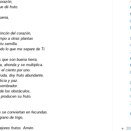
orazón,
ue dé fruto.
buena,
rincón del corazón,
mpo a otras plantas
tu semilla.
odo lo que me separe de Ti.
s que son buena tierra,
ca, ahonda y se multiplica.
el ciento por uno.
uda, doy fruto abundante,
ticia y paz.
 sembrador.
de los obstáculos,
 producen su fruto.
as se conviertan en fecundas.
rano de trigo,
mejores frutos. Amén.
►
20