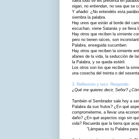
fuera todo se les presenta en parábo
oigan, no entiendan, no sea que se c
Y añadió: ¿No entendéis esta paráb
siembra la palabra.
Hay unos que están al borde del cami
escuchan, viene Satanás y se lleva l
Hay otros que reciben la simiente co
pero no tienen raíces, son inconstant
Palabra, enseguida sucumben.
Hay otros que reciben la simiente en
afanes de la vida, la seducción de l
la Palabra, y se queda estéril.
Los otros son los que reciben la simi
una cosecha del treinta o del sesenta
3. Reflexiono y rezo. Respondo.
¿Qué me quieres decir, Señor? ¿Cómo
También el Sembrador sale hoy a semb
Palabra da sus frutos? ¿En qué aspec
comprometerme, a llevar una economí
daño? ¿En qué aspectos sigo sin qui
vida? Recuerda que la tierra que acep
“Lámpara es tu Palabra para mis