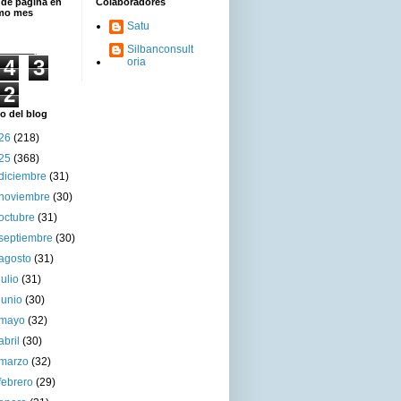
 de página en
Colaboradores
imo mes
Satu
Silbanconsult
4
3
oria
2
o del blog
26
(218)
25
(368)
diciembre
(31)
noviembre
(30)
octubre
(31)
septiembre
(30)
agosto
(31)
julio
(31)
junio
(30)
mayo
(32)
abril
(30)
marzo
(32)
febrero
(29)