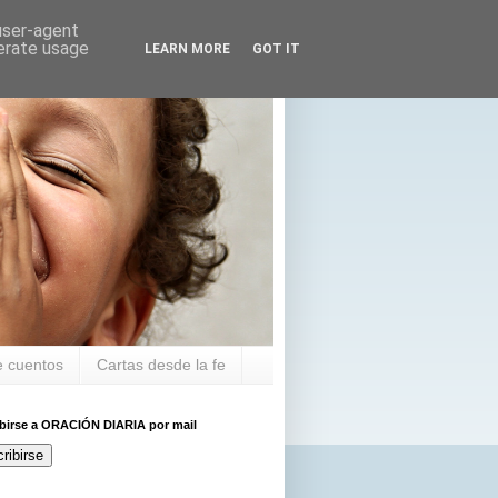
 user-agent
nerate usage
LEARN MORE
GOT IT
 cuentos
Cartas desde la fe
ibirse a ORACIÓN DIARIA por mail
ribirse