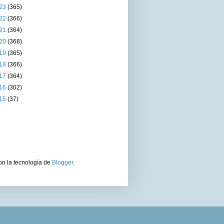
23
(365)
22
(366)
21
(364)
20
(368)
19
(365)
18
(366)
17
(364)
16
(302)
15
(37)
on la tecnología de
Blogger
.