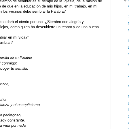
▼
tiempo de sembrar es el tiempo de la Iglesia, de la misión de
 de que en la educación de mis hijos, en mi trabajo, en mi
on los vecinos debo sembrar la Palabra?
Reino dará el ciento por uno. ¿Siembro con alegría y
ejos, como quien ha descubierto un tesoro y da una buena
r en mi vida?”
mbrar?
emilla de tu Palabra.
o” conmigo;
coger tu semilla,
rezca,
eñor.
ianza y el escepticismo.
no pedregoso,
 soy constante.
a vida por nada.