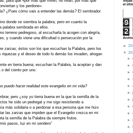
las, para que «por más que miren, no vean, por más que
Vistas
el últ
onviertan y los perdone».
ola? ¿Pues cómo vais a entender las demás? El sembrador
9
no donde se siembra la palabra; pero en cuanto la
a palabra sembrada en ellos.
2
mo terreno pedregoso, al escucharla la acogen con alegría,
es, y cuando viene una dificultad o persecución por la
Archiv
►
20
tre zarzas; éstos son los que escuchan la Palabra, pero los
▼
20
as riquezas y el deseo de todo lo demás los invaden, ahogan
►
ente en tierra buena; escuchan la Palabra, la aceptan y dan
►
 o del ciento por uno.
►
►
►
 puedo hacer realidad este evangelio en mi vida?
►
rar, pero ¿soy yo tierra buena en la que la semilla de la
►
tos he sido un pedregal y me sigo resistiendo a
►
a más solidaria o a perdonar a esa persona que me hizo
tar las zarzas que impiden que el Evangelio crezca en mi
►
ta la semilla de la Palabra da siempre frutos.
►
 pasos, luz en mi sendero”
►