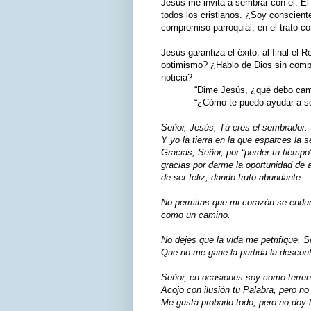
Jesús me invita a sembrar con él. El 
todos los cristianos. ¿Soy consciente
compromiso parroquial, en el trato c
Jesús garantiza el éxito: al final el 
optimismo? ¿Hablo de Dios sin compl
noticia?
“Dime Jesús, ¿qué debo cambia
“¿Cómo te puedo ayudar a se
Señor, Jesús, Tú eres el sembrador.
Y yo la tierra en la que esparces la s
Gracias, Señor, por “perder tu tiemp
gracias por darme la oportunidad de a
de ser feliz, dando fruto abundante.
No permitas que mi corazón se endu
como un camino.
No dejes que la vida me petrifique, S
Que no me gane la partida la desconf
Señor, en ocasiones soy como terre
Acojo con ilusión tu Palabra, pero no
Me gusta probarlo todo, pero no doy l