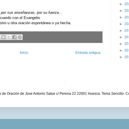
►
20
►
20
por sus enseñanzas, por su fuerza...
►
20
uerdo con el Evangelio
ro u otra oración espontánea o ya hecha.
►
20
►
20
►
20
►
20
►
20
Inicio
Entrada antigua
►
20
b de Oración de Jose Antonio Satue c/ Perena 22 22001 Huesca. Tema Sencillo. C