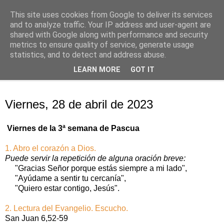
This site uses cookies from Google to deliver its services
Oración personal
and to analyze traffic. Your IP address and user-agent are
shared with Google along with performance and security
metrics to ensure quality of service, generate usage
con el Evangelio de cada día
statistics, and to detect and address abuse.
LEARN MORE
GOT IT
▼
viernes, 28 de abril de 2023
Viernes, 28 de abril de 2023
Viernes de la 3ª semana de Pascua
1. Abro el corazón a Dios.
Puede servir la repetición de alguna oración breve:
"Gracias Señor porque estás siempre a mi lado",
"Ayúdame a sentir tu cercanía",
"Quiero estar contigo, Jesús".
2. Lectura del Evangelio. Escucho.
San Juan 6,52-59