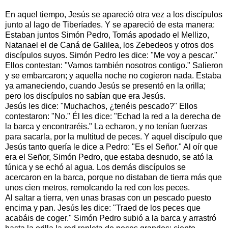
En aquel tiempo, Jesús se apareció otra vez a los discípulos
junto al lago de Tiberíades. Y se apareció de esta manera:
Estaban juntos Simón Pedro, Tomás apodado el Mellizo,
Natanael el de Caná de Galilea, los Zebedeos y otros dos
discípulos suyos. Simón Pedro les dice: "Me voy a pescar."
Ellos contestan: "Vamos también nosotros contigo." Salieron
y se embarcaron; y aquella noche no cogieron nada. Estaba
ya amaneciendo, cuando Jesús se presentó en la orilla;
pero los discípulos no sabían que era Jesús.
Jesús les dice: "Muchachos, ¿tenéis pescado?" Ellos
contestaron: "No." Él les dice: "Echad la red a la derecha de
la barca y encontraréis." La echaron, y no tenían fuerzas
para sacarla, por la multitud de peces. Y aquel discípulo que
Jesús tanto quería le dice a Pedro: "Es el Señor." Al oír que
era el Señor, Simón Pedro, que estaba desnudo, se ató la
túnica y se echó al agua. Los demás discípulos se
acercaron en la barca, porque no distaban de tierra más que
unos cien metros, remolcando la red con los peces.
Al saltar a tierra, ven unas brasas con un pescado puesto
encima y pan. Jesús les dice: "Traed de los peces que
acabáis de coger." Simón Pedro subió a la barca y arrastró