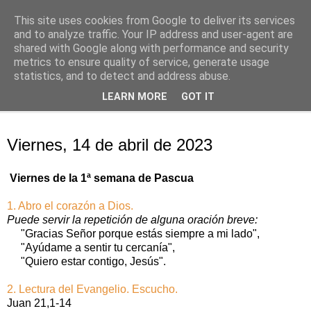
This site uses cookies from Google to deliver its services
Oración personal
and to analyze traffic. Your IP address and user-agent are
shared with Google along with performance and security
metrics to ensure quality of service, generate usage
con el Evangelio de cada día
statistics, and to detect and address abuse.
LEARN MORE
GOT IT
▼
viernes, 14 de abril de 2023
Viernes, 14 de abril de 2023
Viernes de la 1ª semana de Pascua
1. Abro el corazón a Dios.
Puede servir la repetición de alguna oración breve:
"Gracias Señor porque estás siempre a mi lado",
"Ayúdame a sentir tu cercanía",
"Quiero estar contigo, Jesús".
2. Lectura del Evangelio. Escucho.
Juan 21,1-14