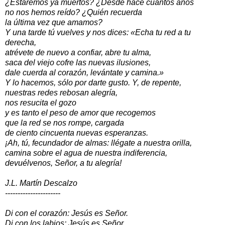
¿Estaremos ya muertos? ¿Desde hace cuántos años
no nos hemos reído? ¿Quién recuerda
la última vez que amamos?
Y una tarde tú vuelves y nos dices: «Echa tu red a tu
derecha,
atrévete de nuevo a confiar, abre tu alma,
saca del viejo cofre las nuevas ilusiones,
dale cuerda al corazón, levántate y camina.»
Y lo hacemos, sólo por darte gusto. Y, de repente,
nuestras redes rebosan alegría,
nos resucita el gozo
y es tanto el peso de amor que recogemos
que la red se nos rompe, cargada
de ciento cincuenta nuevas esperanzas.
¡Ah, tú, fecundador de almas: llégate a nuestra orilla,
camina sobre el agua de nuestra indiferencia,
devuélvenos, Señor, a tu alegría!
J.L. Martín Descalzo
----------------------
Di con el corazón: Jesús es Señor.
Di con los labios: Jesús es Señor.