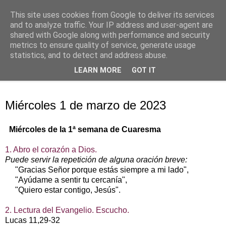
This site uses cookies from Google to deliver its services
Oración personal
and to analyze traffic. Your IP address and user-agent are
shared with Google along with performance and security
metrics to ensure quality of service, generate usage
con el Evangelio de cada día
statistics, and to detect and address abuse.
LEARN MORE
GOT IT
▼
miércoles, 1 de marzo de 2023
Miércoles 1 de marzo de 2023
Miércoles de la 1ª semana de Cuaresma
1. Abro el corazón a Dios.
Puede servir la repetición de alguna oración breve:
"Gracias Señor porque estás siempre a mi lado",
"Ayúdame a sentir tu cercanía",
"Quiero estar contigo, Jesús".
2. Lectura del Evangelio. Escucho.
Lucas 11,29-32