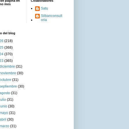
 de página en
Colaboradores
imo mes
Satu
Silbanconsult
oria
o del blog
26
(218)
25
(368)
24
(370)
23
(365)
diciembre
(31)
noviembre
(30)
octubre
(31)
septiembre
(30)
agosto
(31)
julio
(31)
junio
(30)
mayo
(31)
abril
(30)
marzo
(31)