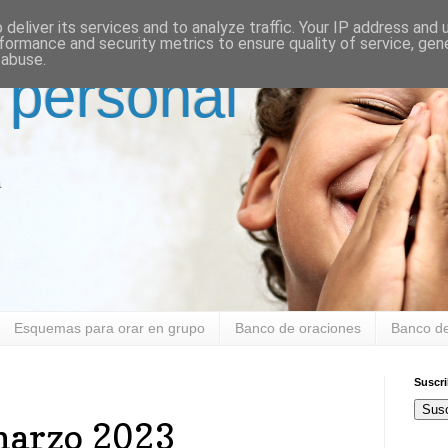
deliver its services and to analyze traffic. Your IP address and
formance and security metrics to ensure quality of service, ge
 abuse.
 personal
a
Esquemas para orar en grupo
Banco de oraciones
Banco de
Suscr
Susc
marzo 2023