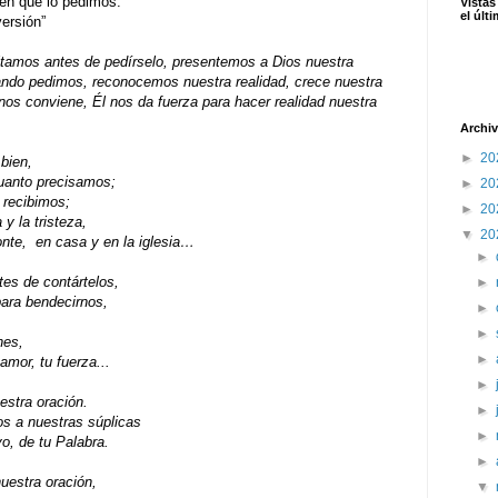
en que lo pedimos.
Vistas
el últ
ersión”
tamos antes de pedírselo, presentemos a Dios nuestra
ando pedimos, reconocemos nuestra realidad, crece nuestra
 nos conviene, Él nos da fuerza para hacer realidad nuestra
Archiv
►
20
bien,
cuanto precisamos;
►
20
e recibimos;
►
20
 y la tristeza,
▼
20
monte, en casa y en la iglesia…
►
es de contártelos,
►
para bendecirnos,
►
►
nes,
►
 amor, tu fuerza...
►
estra oración.
►
os a nuestras súplicas
►
o, de tu Palabra.
►
uestra oración,
▼