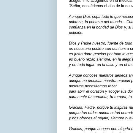
acoger. Y lo acogemos en la medida 
“Señor, concédenos el don de la conv
Aunque Dios sepa todo lo que necesi
pobreza, la pobreza del mundo... Cu
confianza en la bondad de Dios y, si
petición.
Dios y Padre nuestro, fuente de todo 
es necesario pedirte con confianza 
es justo darte gracias por todo lo qu
es bueno rezar, siempre, en la alegría
y en todo lugar: en la calle y en el 
Aunque conoces nuestros deseos ant
aunque no precisas nuestra oración 
nosotros necesitamos rezar
para abrir el corazón y acoger tus do
para sentir tu cercanía, tu ternura, tu
Gracias, Padre, porque tú inspiras nu
porque tus oídos nunca están cerrad
y nos ofreces el regalo, siempre nuev
Gracias, porque acoges con alegría n