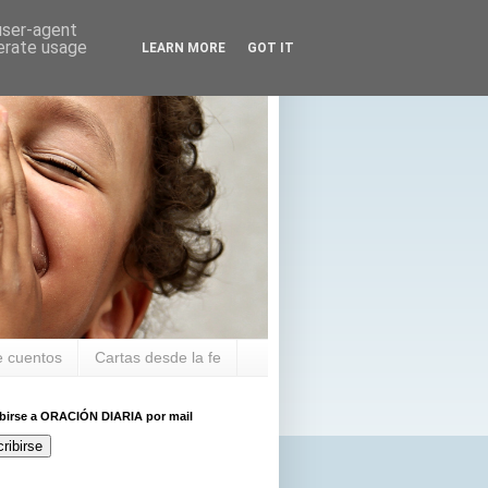
 user-agent
nerate usage
LEARN MORE
GOT IT
 cuentos
Cartas desde la fe
ibirse a ORACIÓN DIARIA por mail
ribirse