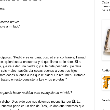
Cada 
para 
sma
de la 
oración breve:
re a mi lado",
scípulos: "Pedid y se os dará, buscad y encontraréis, llamad
ibe, quien busca encuentra y al que llama se le abre. Si a
n, ¿le va a dar una piedra?; y si le pide pescado, ¿le dará
 sois malos, sabéis dar cosas buenas a vuestros hijos,
Audios
dará cosas buenas a los que le piden! En resumen: Tratad a
raten; en esto consiste la Ley y los profetas."
 puedo hacer realidad este evangelio en mi vida?
Faceb
dicho, Dios pide que nos dejemos reconciliar por Él. La
e nuestra parte es un don de Dios, un don que tenemos que