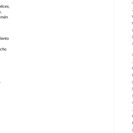
lices,
s,
Amén.
iento.
echo.
,