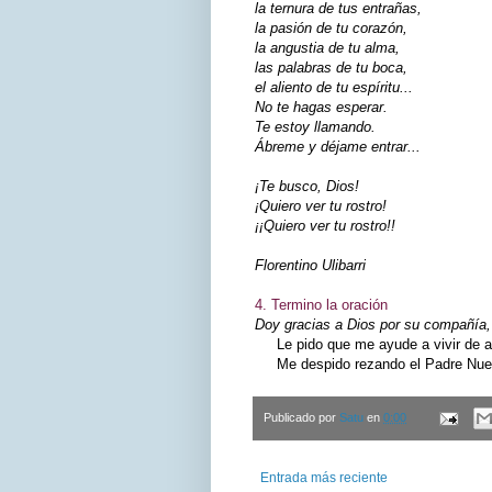
la ternura de tus entrañas,
la pasión de tu corazón,
la angustia de tu alma,
las palabras de tu boca,
el aliento de tu espíritu...
No te hagas esperar.
Te estoy llamando.
Ábreme y déjame entrar...
¡Te busco, Dios!
¡Quiero ver tu rostro!
¡¡Quiero ver tu rostro!!
Florentino Ulibarri
4. Termino la oración
Doy gracias a Dios por su compañía, 
Le pido que me ayude a vivir de ac
Me despido rezando el Padre Nuest
Publicado por
Satu
en
0:00
Entrada más reciente