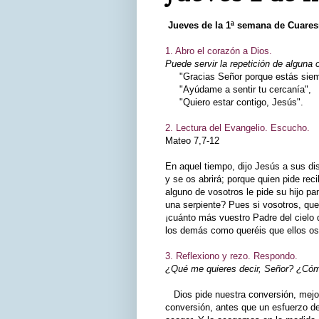
Jueves de la 1ª semana de Cuare
1. Abro el corazón a Dios.
Puede servir la repetición de alguna 
"Gracias Señor porque estás siemp
"Ayúdame a sentir tu cercanía",
"Quiero estar contigo, Jesús".
2. Lectura del Evangelio. Escucho.
Mateo 7,7-12
En aquel tiempo, dijo Jesús a sus di
y se os abrirá; porque quien pide rec
alguno de vosotros le pide su hijo pa
una serpiente? Pues si vosotros, que
¡cuánto más vuestro Padre del cielo 
los demás como queréis que ellos os t
3. Reflexiono y rezo. Respondo.
¿Qué me quieres decir, Señor? ¿Cómo
Dios pide nuestra conversión, mejor 
conversión, antes que un esfuerzo d