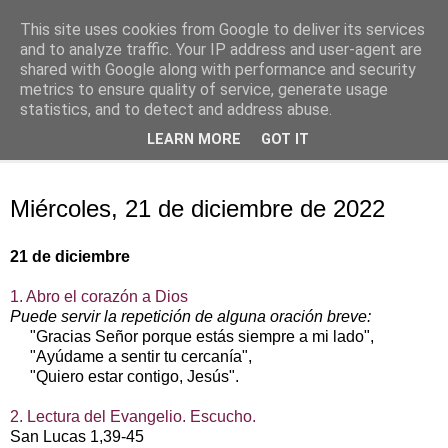
This site uses cookies from Google to deliver its services
Oración personal
and to analyze traffic. Your IP address and user-agent are
shared with Google along with performance and security
metrics to ensure quality of service, generate usage
con el Evangelio de cada día
statistics, and to detect and address abuse.
LEARN MORE
GOT IT
▼
miércoles, 21 de diciembre de 2022
Miércoles, 21 de diciembre de 2022
21 de diciembre
1. Abro el corazón a Dios
Puede servir la repetición de alguna oración breve:
"Gracias Señor porque estás siempre a mi lado",
"Ayúdame a sentir tu cercanía",
"Quiero estar contigo, Jesús".
2. Lectura del Evangelio. Escucho.
San Lucas 1,39-45