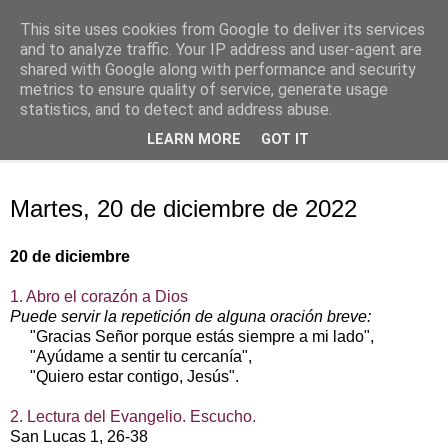
This site uses cookies from Google to deliver its services
Oración personal
and to analyze traffic. Your IP address and user-agent are
shared with Google along with performance and security
metrics to ensure quality of service, generate usage
con el Evangelio de cada día
statistics, and to detect and address abuse.
LEARN MORE
GOT IT
▼
martes, 20 de diciembre de 2022
Martes, 20 de diciembre de 2022
20 de diciembre
1. Abro el corazón a Dios
Puede servir la repetición de alguna oración breve:
"Gracias Señor porque estás siempre a mi lado",
"Ayúdame a sentir tu cercanía",
"Quiero estar contigo, Jesús".
2. Lectura del Evangelio. Escucho.
San Lucas 1, 26‑38