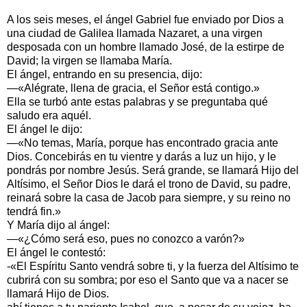
A los seis meses, el ángel Gabriel fue enviado por Dios a
una ciudad de Galilea llamada Nazaret, a una virgen
desposada con un hombre llamado José, de la estirpe de
David; la virgen se llamaba María.
El ángel, entrando en su presencia, dijo:
—«Alégrate, llena de gracia, el Señor está contigo.»
Ella se turbó ante estas palabras y se preguntaba qué
saludo era aquél.
El ángel le dijo:
—«No temas, María, porque has encontrado gracia ante
Dios. Concebirás en tu vientre y darás a luz un hijo, y le
pondrás por nombre Jesús. Será grande, se llamará Hijo del
Altísimo, el Señor Dios le dará el trono de David, su padre,
reinará sobre la casa de Jacob para siempre, y su reino no
tendrá fin.»
Y María dijo al ángel:
—«¿Cómo será eso, pues no conozco a varón?»
El ángel le contestó:
‑«El Espíritu Santo vendrá sobre ti, y la fuerza del Altísimo te
cubrirá con su sombra; por eso el Santo que va a nacer se
llamará Hijo de Dios.