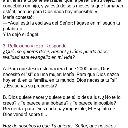
ahí tienes a tu pariente Isabel, que, a pesar de su vejez, ha
concebido un hijo, y ya está de seis meses la que llamaban
estéril, porque para Dios nada hay imposible.»
María contestó:
—«Aquí está la esclava del Señor; hágase en mí según tu
palabra.»
Y la dejó el ángel.
3. Reflexiono y rezo. Respondo.
¿Qué me quieres decir, Señor? ¿Cómo puedo hacer
realidad este evangelio en mi vida?
A. Para que Jesucristo naciera hace 2000 años, Dios
necesitó el "si" de una mujer: María. Para que Dios nazca
hoy en ti, en tu familia, en tu mundo, Dios necesita tu "si"
¿Escuchas su propuesta?
B. Dios quiere nacer y quiere que tú lo des a luz. ¿No te lo
crees? ¿Te parece una bobada? ¿Te parece imposible?
Recuerda: para Dios nada hay imposible, El Espíritu de
Dios vendrá sobre ti...
Haz de nosotros lo que Tú quieras, Señor; que nosotros