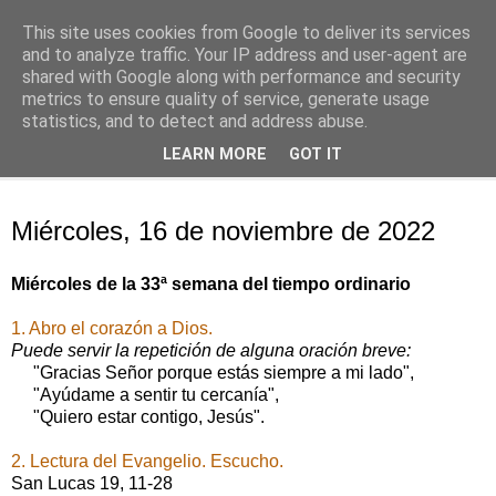
This site uses cookies from Google to deliver its services
Oración personal
and to analyze traffic. Your IP address and user-agent are
shared with Google along with performance and security
metrics to ensure quality of service, generate usage
con el Evangelio de cada día
statistics, and to detect and address abuse.
LEARN MORE
GOT IT
▼
miércoles, 16 de noviembre de 2022
Miércoles, 16 de noviembre de 2022
Miércoles de la 33ª semana del
tiempo ordinario
1. Abro el corazón a Dios.
Puede servir la repetición de alguna oración breve:
"Gracias Señor porque estás siempre a mi lado",
"Ayúdame a sentir tu cercanía",
"Quiero estar contigo, Jesús".
2. Lectura del Evangelio. Escucho.
San Lucas 19, 11-28