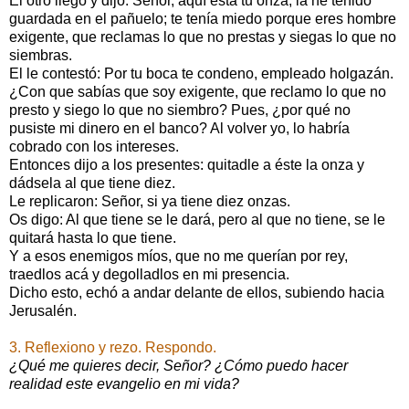
El otro llegó y dijo: Señor, aquí está tu onza; la he tenido
guardada en el pañuelo; te tenía miedo porque eres hombre
exigente, que reclamas lo que no prestas y siegas lo que no
siembras.
El le contestó: Por tu boca te condeno, empleado holgazán.
¿Con que sabías que soy exigente, que reclamo lo que no
presto y siego lo que no siembro? Pues, ¿por qué no
pusiste mi dinero en el banco? Al volver yo, lo habría
cobrado con los intereses.
Entonces dijo a los presentes: quitadle a éste la onza y
dádsela al que tiene diez.
Le replicaron: Señor, si ya tiene diez onzas.
Os digo: Al que tiene se le dará, pero al que no tiene, se le
quitará hasta lo que tiene.
Y a esos enemigos míos, que no me querían por rey,
traedlos acá y degolladlos en mi presencia.
Dicho esto, echó a andar delante de ellos, subiendo hacia
Jerusalén.
3. Reflexiono y rezo. Respondo.
¿Qué me quieres decir, Señor? ¿Cómo puedo hacer
realidad este evangelio en mi vida?